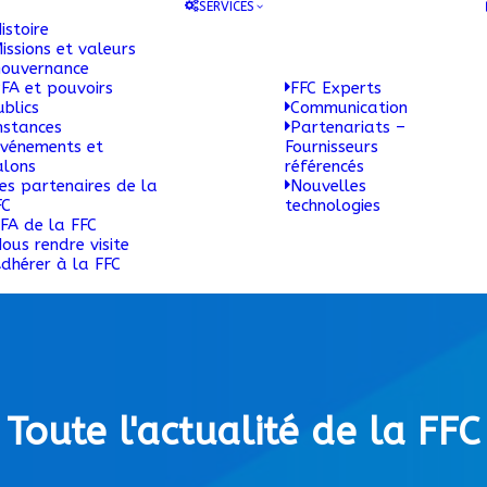
SERVICES
istoire
issions et valeurs
ouvernance
FA et pouvoirs
FFC Experts
ublics
Communication
nstances
Partenariats –
vénements et
Fournisseurs
alons
référencés
es partenaires de la
Nouvelles
FC
technologies
FA de la FFC
ous rendre visite
dhérer à la FFC
Toute l'actualité de la FFC