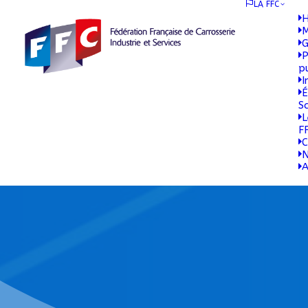
LA FFC
H
M
G
P
p
I
É
S
L
F
C
N
A