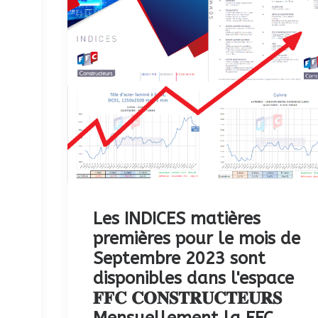
Les INDICES matières
premières pour le mois de
Septembre 2023 sont
disponibles dans l'espace
𝐅𝐅𝐂 𝐂𝐎𝐍𝐒𝐓𝐑𝐔𝐂𝐓𝐄𝐔𝐑𝐒