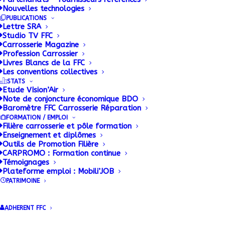
Nouvelles technologies
PUBLICATIONS
Lettre SRA
Studio TV FFC
Carrosserie Magazine
Profession Carrossier
Livres Blancs de la FFC
Les conventions collectives
STATS
Etude VIsion’Air
Note de conjoncture économique BDO
Baromètre FFC Carrosserie Réparation
FORMATION / EMPLOI
Filière carrosserie et pôle formation
Enseignement et diplômes
Outils de Promotion Filière
Après trois mois de formation au sein du
CARPROMO : Formation continue
Groupe Maurin et en partenariat avec le
Témoignages
Plateforme emploi : Mobili’JOB
CFA de la Fédération Française de
PATRIMOINE
Carrosserie (FFC) à Villeneuve La Garenne,
trois jeunes stagiaires se sont vus
ADHERENT FFC
remettre le 18 mars leur attestation de