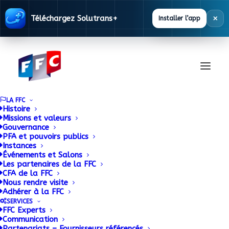
×
Téléchargez Solutrans+
Installer l’app
LA FFC
Histoire
Missions et valeurs
Gouvernance
Un partenariat réussi
PFA et pouvoirs publics
Instances
entre le Groupe
Événements et Salons
Les partenaires de la FFC
CFA de la FFC
Maurin, le CFA de la
Nous rendre visite
Adhérer à la FFC
FFC et le Groupe PPG
SERVICES
FFC Experts
Communication
Partenariats – Fournisseurs référencés