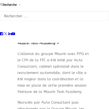
réussite en tant que Peintre en Carrosserie
Recherche
et leur contrat de travail lors de leur
dernière semaine de validation des acquis
techniques au Centre de Formation de
PPG à Gennevilliers.
La première session Peinture pour la «
Maurin Tech Academy »
L’alliance du groupe Maurin avec PPG et
le CFA de la FFC a été initié par Auto
Consultant, cabinet spécialisé dans le
recrutement automobile, dont le rôle a
été majeur dans la coordination et la
mise en place de cette première session
Peinture de la Maurin Tech Academy.
Recrutés par Auto Consultant puis
sélectionnés par le Groupe Maurin, les