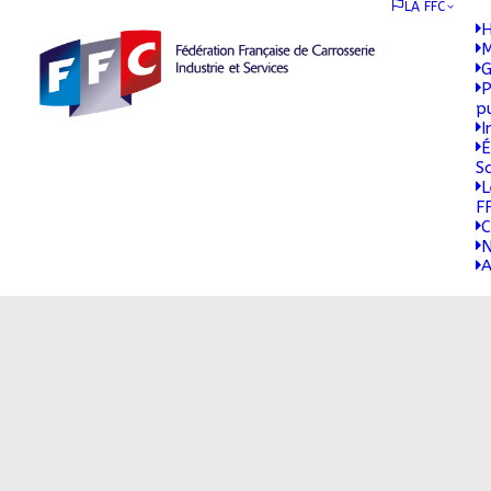
LA FFC
H
M
G
P
p
I
É
S
L
F
C
N
A