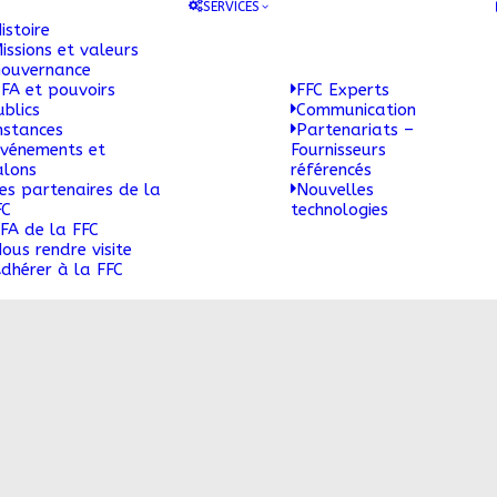
SERVICES
istoire
issions et valeurs
ouvernance
FA et pouvoirs
FFC Experts
ublics
Communication
nstances
Partenariats –
vénements et
Fournisseurs
alons
référencés
es partenaires de la
Nouvelles
FC
technologies
FA de la FFC
ous rendre visite
dhérer à la FFC