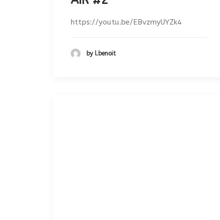
AIR #2
https://youtu.be/EBvzmyUYZk4
by l.benoit