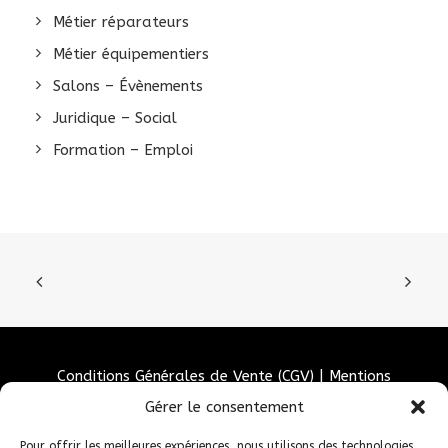
Métier réparateurs
Métier équipementiers
Salons – Évènements
Juridique – Social
Formation – Emploi
Conditions Générales de Vente (CGV)
|
Mentions
Légales
|
Politique de confidentialité
|
Politique de
Gérer le consentement
cookies
Pour offrir les meilleures expériences, nous utilisons des technologies