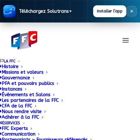
×
Téléchargez Solutrans+
Installer l’app
LA FFC
Histoire
Missions et valeurs
Gouvernance
PFA et pouvoirs publics
Renforcement du
Instances
Événements et Salons
Les partenaires de la FFC
contrôle technique :
CFA de la FFC
Nous rendre visite
reporté
Adhérer à la FFC
SERVICES
FFC Experts
Communication
Partenariats – Fournisseurs référencés