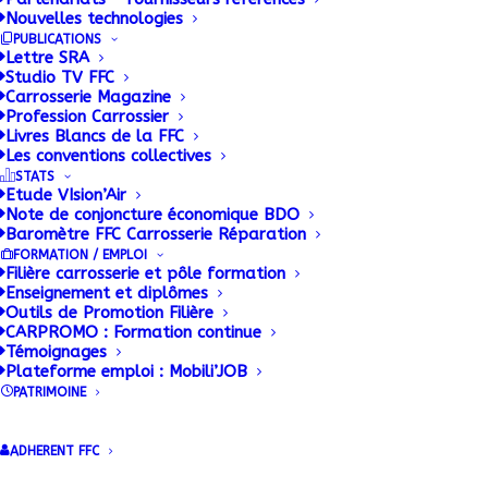
Nouvelles technologies
PUBLICATIONS
Lettre SRA
Studio TV FFC
Carrosserie Magazine
Profession Carrossier
Renforcement du
Livres Blancs de la FFC
Les conventions collectives
contrôle technique :
STATS
Etude VIsion’Air
Note de conjoncture économique BDO
reporté
Baromètre FFC Carrosserie Réparation
FORMATION / EMPLOI
Filière carrosserie et pôle formation
16 JANVIER 2019
|
BY
ADMIN
Enseignement et diplômes
Outils de Promotion Filière
Suite aux déclarations du Premier ministre Edouard
CARPROMO : Formation continue
Philippe mardi 4 décembre 2018, un arrêté publié
Témoignages
le 21 décembre dernier est […]
Plateforme emploi : Mobili’JOB
PATRIMOINE
ADHERENT FFC