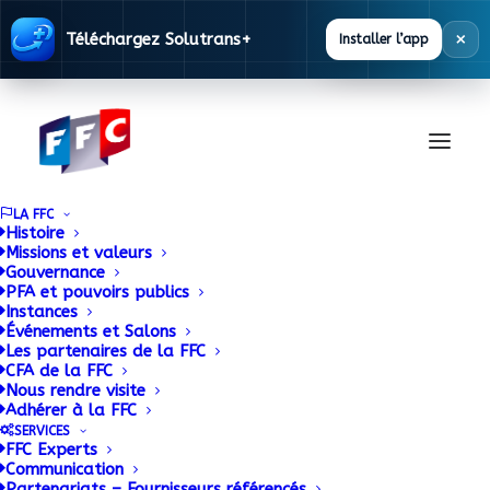
×
Téléchargez Solutrans+
Installer l’app
LA FFC
Histoire
Missions et valeurs
Gouvernance
PFA et pouvoirs publics
Instances
Événements et Salons
Les partenaires de la FFC
Section R-SR / VI
CFA de la FFC
Nous rendre visite
Adhérer à la FFC
SERVICES
FFC Experts
Communication
Partenariats – Fournisseurs référencés