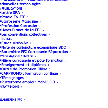
Nouvelles technologies
PUBLICATIONS
Lettre SRA
Studio TV FFC
Carrosserie Magazine
Section R-
Profession Carrossier
Livres Blancs de la FFC
SR / VI
Les conventions collectives
STATS
Etude VIsion’Air
Note de conjoncture économique BDO
Réunion Remorques –
Baromètre FFC Carrosserie Réparation
Semi-remorques et
FORMATION / EMPLOI
Véhicules Industriels
Filière carrosserie et pôle formation
le 5 avril 2023 à 14h
Enseignement et diplômes
Cette section est
Outils de Promotion Filière
accessible aux
CARPROMO : Formation continue
adhérents sur […]
Témoignages
Plateforme emploi : Mobili’JOB
PATRIMOINE
Le contenu
ADHERENT FFC
complet de