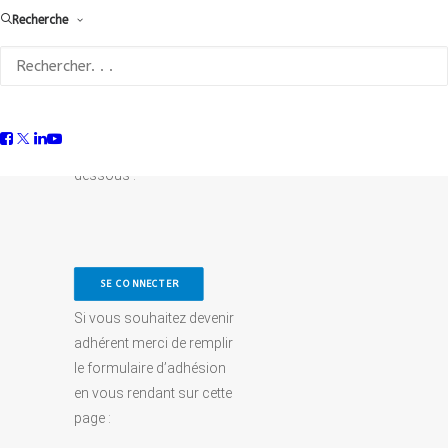
cette page est
Recherche
accessible aux
adhérents de
la FFC
Si vous êtes adhérent
connectez-vous ci-
dessous :
SE CONNECTER
Si vous souhaitez devenir
adhérent merci de remplir
le formulaire d’adhésion
en vous rendant sur cette
page :