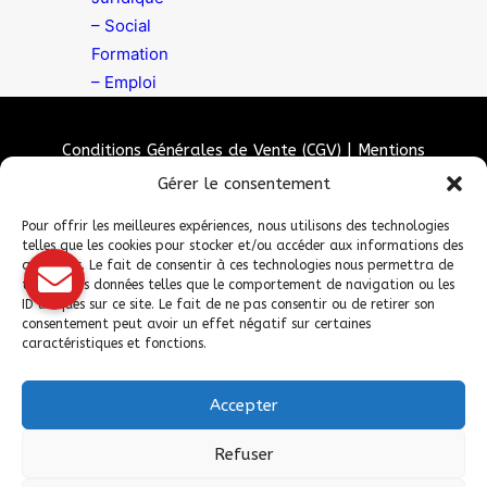
– Social
Formation
– Emploi
Conditions Générales de Vente (CGV)
|
Mentions
Légales
|
Politique de confidentialité
|
Politique de
Gérer le consentement
cookies
Pour offrir les meilleures expériences, nous utilisons des technologies
telles que les cookies pour stocker et/ou accéder aux informations des
appareils. Le fait de consentir à ces technologies nous permettra de
traiter des données telles que le comportement de navigation ou les
ID uniques sur ce site. Le fait de ne pas consentir ou de retirer son
consentement peut avoir un effet négatif sur certaines
caractéristiques et fonctions.
Accepter
© 2026 Fédération Française de Carrosserie Industrie et Services. |
Refuser
Tous droits réservés.