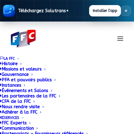
×
Téléchargez Solutrans+
Installer l’app
LA FFC
Histoire
Missions et valeurs
STUDIO TV FFC :
Gouvernance
PFA et pouvoirs publics
Instances
Revivez la
Événements et Salons
Les partenaires de la FFC
présentation de
CFA de la FFC
Nous rendre visite
l'Etude Européenne
Adhérer à la FFC
SERVICES
FFC Experts
VIsion'AIR
Communication
Partenariats – Fournisseurs référencés