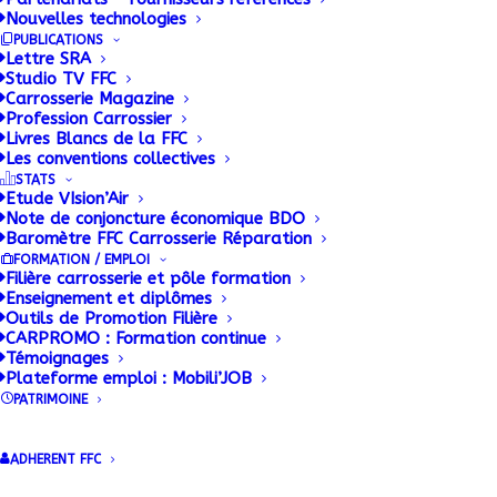
Nouvelles technologies
PUBLICATIONS
Lettre SRA
Studio TV FFC
Carrosserie Magazine
Profession Carrossier
Livres Blancs de la FFC
Les conventions collectives
STATS
Etude VIsion’Air
Note de conjoncture économique BDO
Baromètre FFC Carrosserie Réparation
FORMATION / EMPLOI
Filière carrosserie et pôle formation
Enseignement et diplômes
Outils de Promotion Filière
CARPROMO : Formation continue
Studio TV FFC :
Témoignages
Plateforme emploi : Mobili’JOB
Revivez la
PATRIMOINE
présentation de
ADHERENT FFC
l'étude