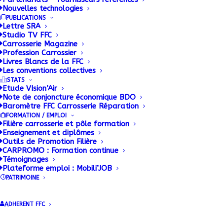
Nouvelles technologies
PUBLICATIONS
Lettre SRA
Studio TV FFC
Carrosserie Magazine
Profession Carrossier
SOLUTRANS 2025
Livres Blancs de la FFC
Les conventions collectives
révèle ses premières
STATS
Etude VIsion’Air
Note de conjoncture économique BDO
thématiques
Baromètre FFC Carrosserie Réparation
FORMATION / EMPLOI
Filière carrosserie et pôle formation
11 DÉCEMBRE 2024
|
BY
.RICHARD@FFC-CARROSSERIE.ORG FREDERIC
Enseignement et diplômes
Outils de Promotion Filière
CARPROMO : Formation continue
Du 18 au 22 novembre 2025 se tiendra la 18 ème
Témoignages
édition du salon SOLUTRANS à Lyon Eurexpo. Dans
Plateforme emploi : Mobili’JOB
ce film, la FFC, propriétaire de SOLUTRANS, dévoile
PATRIMOINE
ses valeurs, les valeurs de l’évènement, tout en
donnant les premières informations concernant les
ADHERENT FFC
thématiques abordées pendant l’évènement.D’autre