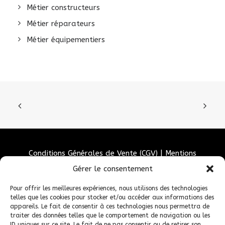
Métier constructeurs
Métier réparateurs
Métier équipementiers
Conditions Générales de Vente (CGV)
|
Mentions
Légales
|
Politique de confidentialité
|
Politique de
Gérer le consentement
cookies
Pour offrir les meilleures expériences, nous utilisons des technologies
telles que les cookies pour stocker et/ou accéder aux informations des
appareils. Le fait de consentir à ces technologies nous permettra de
traiter des données telles que le comportement de navigation ou les
ID uniques sur ce site. Le fait de ne pas consentir ou de retirer son