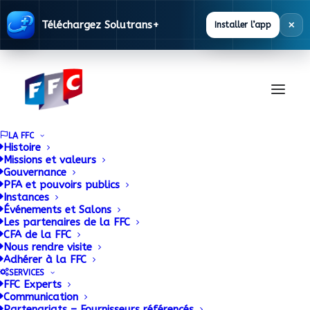
×
Téléchargez Solutrans+
Installer l’app
LA FFC
Histoire
Missions et valeurs
Gouvernance
PFA et pouvoirs publics
SOLUTRANS 2025
Instances
Événements et Salons
Les partenaires de la FFC
révèle ses premières
CFA de la FFC
Nous rendre visite
thématiques
Adhérer à la FFC
SERVICES
FFC Experts
Communication
Partenariats – Fournisseurs référencés