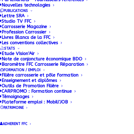
Nouvelles technologies
PUBLICATIONS
Lettre SRA
Studio TV FFC
Carrosserie Magazine
Profession Carrossier
Livres Blancs de la FFC
Les conventions collectives
STATS
Etude VIsion’Air
Note de conjoncture économique BDO
Baromètre FFC Carrosserie Réparation
FORMATION / EMPLOI
Filière carrosserie et pôle formation
Enseignement et diplômes
Outils de Promotion Filière
CARPROMO : Formation continue
Témoignages
Revalorisation du
Plateforme emploi : Mobili’JOB
PATRIMOINE
SMIC
ADHERENT FFC
Le SMIC est à nouveau
revalorisé de 2,01