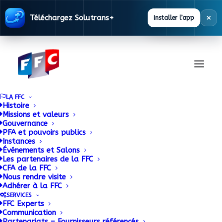
×
Téléchargez Solutrans+
Installer l’app
LA FFC
Histoire
Missions et valeurs
Gouvernance
PFA et pouvoirs publics
Instances
Revalorisation du
Événements et Salons
Les partenaires de la FFC
CFA de la FFC
SMIC
Nous rendre visite
Adhérer à la FFC
SERVICES
FFC Experts
Communication
Partenariats – Fournisseurs référencés