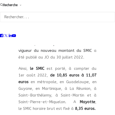
Recherche
% depuis 1er août 2022
, en raison du
dispositif de revalorisation automatique
indexé sur l’inflation (voir info adhérents
du 25 avril 2022 pour plus
d’explications).
En effet,
l’arrêté permettant l’entrée en
vigueur du nouveau montant du SMIC
a
été publié au JO du 30 juillet 2022.
Ainsi,
le SMIC
est porté, à compter du
1er août 2022,
de 10,85 euros à 11,07
euros
en métropole, en Guadeloupe, en
Guyane, en Martinique, à La Réunion, à
Saint-Barthélemy, à Saint-Martin et à
Saint-Pierre-et-Miquelon.
A
Mayotte
,
le SMIC horaire brut est fixé à
8,35 euros.