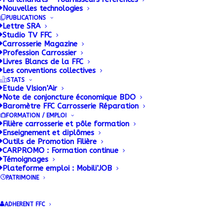
Nouvelles technologies
PUBLICATIONS
Lettre SRA
Studio TV FFC
Carrosserie Magazine
Profession Carrossier
Réunion stratégique
Livres Blancs de la FFC
Les conventions collectives
annuelle de
STATS
Etude VIsion’Air
Note de conjoncture économique BDO
L’Association Réseau
Baromètre FFC Carrosserie Réparation
FORMATION / EMPLOI
Débosselage Français
Filière carrosserie et pôle formation
Enseignement et diplômes
Outils de Promotion Filière
6 MAI 2019
|
BY
.RICHARD@FFC-CARROSSERIE.ORG FREDERIC
CARPROMO : Formation continue
Témoignages
Plateforme emploi : Mobili’JOB
Après Villepinte en 2018, Anthony ALLORY, le
PATRIMOINE
président de l’Association Réseau Débosselage
Français, a choisi la décentralisation, pour installer
ADHERENT FFC
sa réunion annuelle à Sens (89).