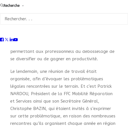
Recherche
Les 30 membres se réunissent désormais deux fois
par an, en dehors des périodes de grêle, afin
d’ajuster leurs actions en temps réel. La première
journée de cette rencontre a été consacrée aux
démonstrations de produits spécifiques au métier
mais aussi de nouveaux produits innovants,
permettant aux professionnels du débosselage de
se diversifier ou de gagner en productivité.
Le lendemain, une réunion de travail était
organisée, afin d’évoquer les problématiques
légales rencontrées sur le terrain. Et c’est Patrick
NARDOU, Président de la FFC Mobilité Réparation
et Services ainsi que son Secrétaire Général,
Christophe BAZIN, qui étaient invités à s’exprimer
sur cette problématique, en raison des nombreuses
rencontres qu’ils organisent chaque année en région