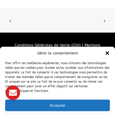
Conditions Générales de Vente (CGV)
|
Mentions
Légales
|
Politique de confidentialité
|
Politique de
Gérer le consentement
cookies
Pour offrir les meilleures expériences, nous utilisons des technologies
telles que les cookies pour stocker et/ou accéder aux informations des
appareils. Le fait de consentir à ces technologies nous permettra de
traiter des données telles que le comportement de navigation ou les
ID uniques sur ce site. Le fait de ne pas consentir ou de retirer son
consentement peut avoir un effet négatif sur certaines
caractéristiques et fonctions.
Accepter
© 2026 Fédération Française de Carrosserie Industrie et Services. |