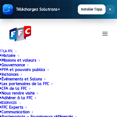
×
Téléchargez Solutrans+
Installer l’app
LA FFC
Histoire
Missions et valeurs
Gouvernance
Réunion stratégique
PFA et pouvoirs publics
Instances
annuelle de
Événements et Salons
Les partenaires de la FFC
CFA de la FFC
L’Association Réseau
Nous rendre visite
Adhérer à la FFC
Débosselage Français
SERVICES
FFC Experts
Communication
Partenariats – Fournisseurs référencés