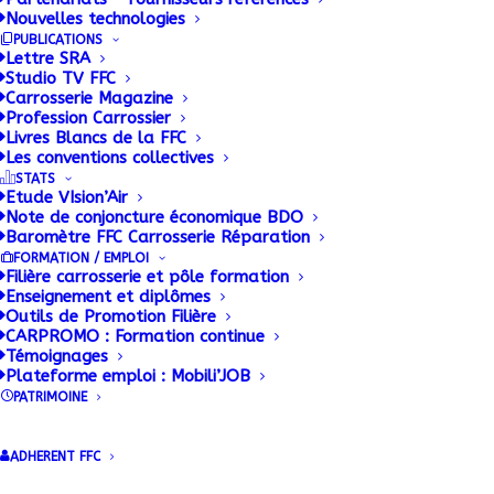
Nouvelles technologies
PUBLICATIONS
Lettre SRA
Studio TV FFC
Carrosserie Magazine
Profession Carrossier
Livres Blancs de la FFC
Les conventions collectives
STATS
Etude VIsion’Air
Note de conjoncture économique BDO
Baromètre FFC Carrosserie Réparation
Le Groupe
FORMATION / EMPLOI
Filière carrosserie et pôle formation
Gueudet installe
Enseignement et diplômes
Outils de Promotion Filière
l’outil TRIBU de la
CARPROMO : Formation continue
Témoignages
Plateforme emploi : Mobili’JOB
FFC dans ses
PATRIMOINE
concessions
ADHERENT FFC