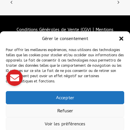
Conditions Générales de Vente (CGV)
|
Mentions
Légales
|
Politique de confidentialité
|
Politique de
Gérer le consentement
cookies
Pour offrir les meilleures expériences, nous utilisons des technologies
telles que les cookies pour stocker et/ou accéder aux informations des
appareils. Le fait de consentir à ces technologies nous permettra de
traiter des données telles que le comportement de navigation ou les
ID uniques sur ce site. Le fait de ne pas consentir ou de retirer son
consentement peut avoir un effet négatif sur certaines
caractéristiques et fonctions.
Accepter
© 2026 Fédération Française de Carrosserie Industrie et Services. |
Refuser
Tous droits réservés.
Voir les préférences