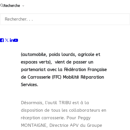
Recherche
Le 2ème groupe de distribution
automobile français avec plus de 150
sites, plus de 4000 collaborateurs et 1,9
milliard de chiffre d’affaires avec 16
marques partenaires dans 4 métiers
(automobile, poids lourds, agricole et
espaces verts), vient de passer un
partenariat avec la Fédération Française
de Carrosserie (FFC) Mobilité Réparation
Services.
Désormais, l’outil TRIBU est à la
disposition de tous les collaborateurs en
réception carrosserie. Pour Peggy
MONTAIGNE, Directrice APV du Groupe