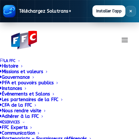
×
Téléchargez Solutrans+
Installer l’app
LA FFC
Histoire
Missions et valeurs
Gouvernance
Le Groupe Gueudet
PFA et pouvoirs publics
Instances
installe l’outil TRIBU
Événements et Salons
Les partenaires de la FFC
CFA de la FFC
de la FFC dans ses
Nous rendre visite
Adhérer à la FFC
concessions
SERVICES
FFC Experts
Communication
Partenariats – Fournisseurs référencés