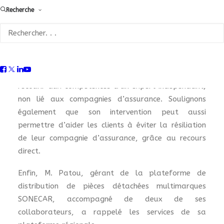
Recherche
Les partenaires habituels étaient présents pour
apporter leur soutien à la FFC Mobilité et accueillir
les 25 carrossiers présents.
Christophe CIESLEWICZ expert du SEAI s’est à
nouveau exprimé sur l’intérêt pour le carrossier de
recourir aux compétences d’un expert indépendant,
non lié aux compagnies d’assurance. Soulignons
également que son intervention peut aussi
permettre d’aider les clients à éviter la résiliation
de leur compagnie d’assurance, grâce au recours
direct.
Enfin, M. Patou, gérant de la plateforme de
distribution de pièces détachées multimarques
SONECAR, accompagné de deux de ses
collaborateurs, a rappelé les services de sa