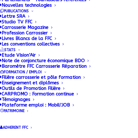
Nouvelles technologies
PUBLICATIONS
Lettre SRA
Studio TV FFC
Carrosserie Magazine
Profession Carrossier
La FFC Mobilité
Livres Blancs de la FFC
Les conventions collectives
Réparation et Services
STATS
Etude VIsion’Air
Note de conjoncture économique BDO
se déplace dans les
Baromètre FFC Carrosserie Réparation
FORMATION / EMPLOI
Hauts-de-France
Filière carrosserie et pôle formation
Enseignement et diplômes
Outils de Promotion Filière
13 DÉCEMBRE 2019
|
BY
.RICHARD@FFC-CARROSSERIE.ORG FREDERIC
CARPROMO : Formation continue
Témoignages
Plateforme emploi : Mobili’JOB
Le Mardi 10 décembre, la FFC Mobilité Réparation
PATRIMOINE
et Services a bouclé sa tournée annuelle par une
réunion régionale SOLUCAR en région lilloise, plus
ADHERENT FFC
précisément à Lesquin (59).