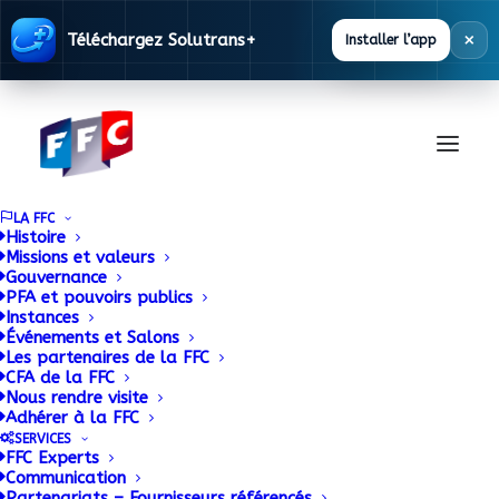
×
Téléchargez Solutrans+
Installer l’app
LA FFC
Histoire
Missions et valeurs
Gouvernance
La FFC Mobilité
PFA et pouvoirs publics
Instances
Réparation et Services
Événements et Salons
Les partenaires de la FFC
CFA de la FFC
se déplace dans les
Nous rendre visite
Adhérer à la FFC
Hauts-de-France
SERVICES
FFC Experts
Communication
Partenariats – Fournisseurs référencés