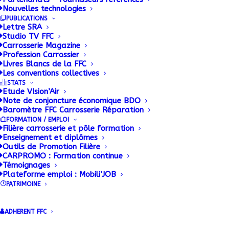
Nouvelles technologies
PUBLICATIONS
Lettre SRA
Studio TV FFC
Carrosserie Magazine
Profession Carrossier
La conversion à
Livres Blancs de la FFC
Les conventions collectives
l’électrique des
STATS
Etude VIsion’Air
Note de conjoncture économique BDO
véhicules est en
Baromètre FFC Carrosserie Réparation
FORMATION / EMPLOI
marche
Filière carrosserie et pôle formation
Enseignement et diplômes
Outils de Promotion Filière
22 JUIN 2020
|
BY
JÉRÔME
CARPROMO : Formation continue
Témoignages
Plateforme emploi : Mobili’JOB
La mutation du parc des véhicules dit «usagés»
PATRIMOINE
vers l’électrique est-elle une solution d’avenir ?
Cette solution s’annonce comme une […]
ADHERENT FFC