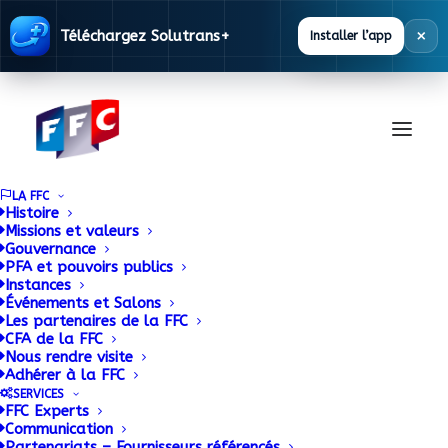
×
Téléchargez Solutrans+
Installer l’app
LA FFC
Histoire
Missions et valeurs
Gouvernance
La conversion à
PFA et pouvoirs publics
Instances
l’électrique des
Événements et Salons
Les partenaires de la FFC
CFA de la FFC
véhicules est en
Nous rendre visite
Adhérer à la FFC
marche
SERVICES
FFC Experts
Communication
Partenariats – Fournisseurs référencés