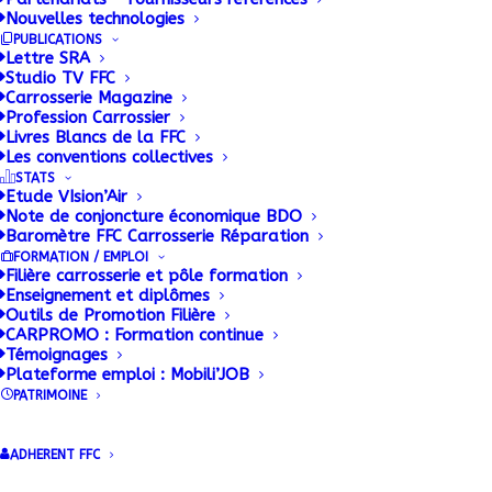
Nouvelles technologies
PUBLICATIONS
Lettre SRA
Studio TV FFC
Carrosserie Magazine
Profession Carrossier
Bernard LANNE élu
Livres Blancs de la FFC
Les conventions collectives
Président de la FFC
STATS
Etude VIsion’Air
Note de conjoncture économique BDO
Équipements et
Baromètre FFC Carrosserie Réparation
FORMATION / EMPLOI
Véhicules !
Filière carrosserie et pôle formation
Enseignement et diplômes
Outils de Promotion Filière
21 MAI 2026
|
BY
THOMAS BALAGEAS
CARPROMO : Formation continue
Témoignages
Plateforme emploi : Mobili’JOB
Bernard LANNE élu Président de la FFC
PATRIMOINE
Équipements et Véhicules !
ADHERENT FFC