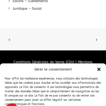
Salons – Évènements
Juridique – Social
Conditions Générales de Vente (CGV)
|
Mentions
Légales
|
Politique de confidentialité
|
Politique de
Gérer le consentement
cookies
Pour offrir les meilleures expériences, nous utilisons des technologies
telles que les cookies pour stocker et/ou accéder aux informations des
appareils. Le fait de consentir à ces technologies nous permettra de
traiter des données telles que le comportement de navigation ou les
ID uniques sur ce site. Le fait de ne pas consentir ou de retirer son
consentement peut avoir un effet négatif sur certaines
caractéristiques et fonctions.