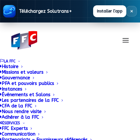
×
Téléchargez Solutrans+
Installer l’app
LA FFC
Histoire
Missions et valeurs
Gouvernance
Bernard LANNE élu
PFA et pouvoirs publics
Instances
Président de la FFC
Événements et Salons
Les partenaires de la FFC
CFA de la FFC
Équipements et
Nous rendre visite
Adhérer à la FFC
Véhicules !
SERVICES
FFC Experts
Communication
Partenariats – Fournisseurs référencés