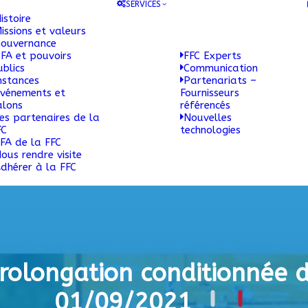
SERVICES
istoire
issions et valeurs
ouvernance
FA et pouvoirs
FFC Experts
ublics
Communication
nstances
Partenariats –
vénements et
Fournisseurs
alons
référencés
es partenaires de la
Nouvelles
FC
technologies
FA de la FFC
ous rendre visite
dhérer à la FFC
rolongation conditionnée 
01/09/2021