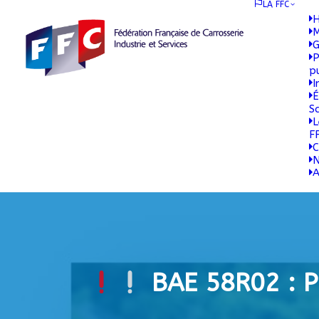
LA FFC
H
M
G
P
p
I
É
S
L
F
C
N
A
BAE 58R02 : P