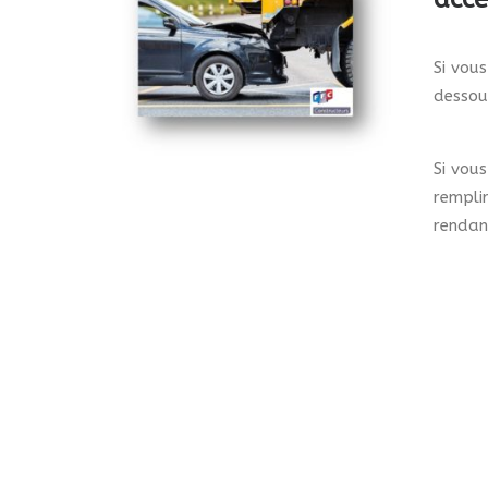
Si vou
dessou
Si vou
rempli
rendan