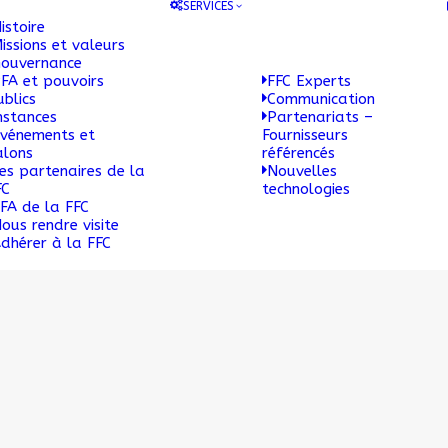
SERVICES
istoire
issions et valeurs
ouvernance
FA et pouvoirs
FFC Experts
ublics
Communication
nstances
Partenariats –
vénements et
Fournisseurs
alons
référencés
es partenaires de la
Nouvelles
FC
technologies
FA de la FFC
ous rendre visite
dhérer à la FFC