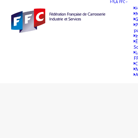
LA FFC
H
M
G
P
p
I
É
S
L
F
C
N
A