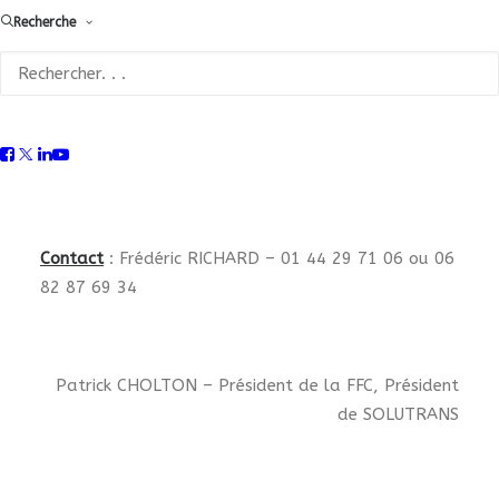
renvoyant
le bulletin ci-joint,
au plus tard
Recherche
le 23 février 2018
.
En attendant de vous retrouver à Hanovre, nous
restons bien entendu à votre disposition pour tout
complément d’information.
Contact
: Frédéric RICHARD – 01 44 29 71 06 ou 06
82 87 69 34
Patrick CHOLTON – Président de la FFC, Président
de SOLUTRANS