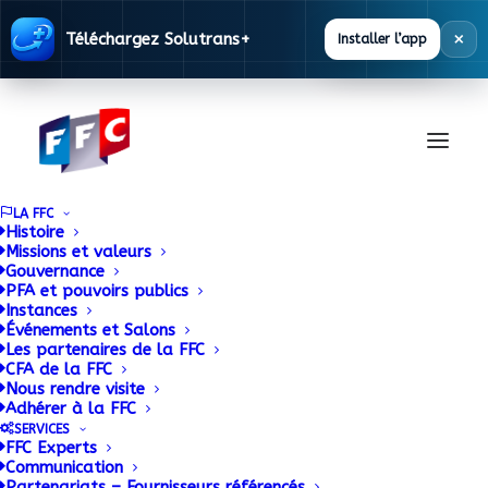
×
Téléchargez Solutrans+
Installer l’app
LA FFC
Histoire
Missions et valeurs
Gouvernance
La FFC et SOLUTRANS
PFA et pouvoirs publics
Instances
Événements et Salons
présents à l’IAA de
Les partenaires de la FFC
CFA de la FFC
Hanovre en 2018
Nous rendre visite
Adhérer à la FFC
SERVICES
22 JANVIER 2018
|
BY
.RICHARD@FFC-CARROSSERIE.ORG FREDERIC
FFC Experts
Communication
Partenariats – Fournisseurs référencés