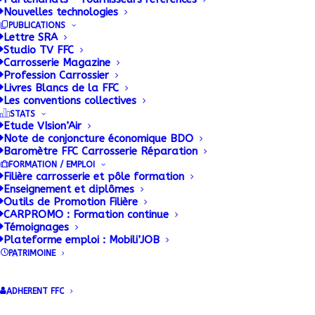
Face au succès rencontré par les exposants lors des
Nouvelles technologies
éditions précédentes du
Salon de Hanovre
, la
PUBLICATIONS
Lettre SRA
Fédération Française de Carrosserie et SOLUTRANS
Studio TV FFC
renouvellent leur initiative et proposent de vous y
Carrosserie Magazine
Profession Carrossier
associer, entre
les 20 et 27 Septembre
prochains.
Livres Blancs de la FFC
Les conventions collectives
La FFC et SOLUTRANS
disposeront sur place d’un
STATS
Etude VIsion’Air
vaste Pavillon de plus de 200 m² au cœur du
Hall
Note de conjoncture économique BDO
24
, pour vous accueillir et vous impliquer dans la
Baromètre FFC Carrosserie Réparation
promotion de la filière française du véhicule
FORMATION / EMPLOI
Filière carrosserie et pôle formation
industriel.
Enseignement et diplômes
Outils de Promotion Filière
Bien entendu, en marge de l’espace dédié à votre
CARPROMO : Formation continue
Témoignages
entreprise, le Pavillon FFC/SOLUTRANS met
Plateforme emploi : Mobili’JOB
également à votre disposition un réceptif ainsi
PATRIMOINE
qu’un bureau partagé pour accueillir vos clients.
ADHERENT FFC
Réservez au plus vite votre participation,
en