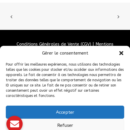
Conditions Générales de Vente (CGV)
|
Mentions
Légales
|
Politique de confidentialité
|
Politique de
Gérer le consentement
cookies
Pour offrir les meilleures expériences, nous utilisons des technologies
telles que les cookies pour stocker et/ou accéder aux informations des
appareils. Le fait de consentir à ces technologies nous permettra de
traiter des données telles que le comportement de navigation ou les
ID uniques sur ce site. Le fait de ne pas consentir ou de retirer son
consentement peut avoir un effet négatif sur certaines
caractéristiques et fonctions.
Accepter
© 2026 Fédération Française de Carrosserie Industrie et Services. |
Refuser
Tous droits réservés.