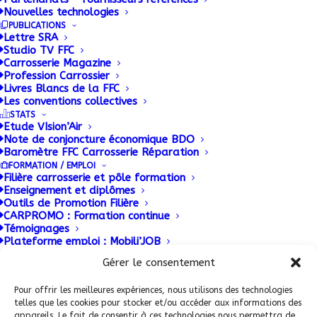
Un entretien régulier du poste peinture de l’atelier
Nouvelles technologies
carrosserie garantit un fonctionnement pérenne du
PUBLICATIONS
Lettre SRA
matériel, la salubrité et la sécurité du lieu de
Studio TV FFC
travail, la conformité avec le code du travail et
Carrosserie Magazine
Profession Carrossier
une image qualitative de l’entreprise.
Livres Blancs de la FFC
Les conventions collectives
STATS
Etude VIsion’Air
Note de conjoncture économique BDO
Baromètre FFC Carrosserie Réparation
FORMATION / EMPLOI
Filière carrosserie et pôle formation
Enseignement et diplômes
Outils de Promotion Filière
CARPROMO : Formation continue
Témoignages
Conditions Générales de Vente (CGV)
|
Mentions
Plateforme emploi : Mobili’JOB
PATRIMOINE
Légales
|
Politique de confidentialité
|
Politique de
Gérer le consentement
cookies
Pour offrir les meilleures expériences, nous utilisons des technologies
ADHERENT FFC
telles que les cookies pour stocker et/ou accéder aux informations des
appareils. Le fait de consentir à ces technologies nous permettra de