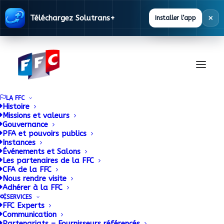
×
Téléchargez Solutrans+
Installer l’app
LA FFC
Histoire
Missions et valeurs
Gouvernance
Entretien du poste
PFA et pouvoirs publics
Instances
Événements et Salons
peinture de l’atelier
Les partenaires de la FFC
CFA de la FFC
carrosserie
Nous rendre visite
Adhérer à la FFC
SERVICES
19 JUIN 2016
|
BY
ADMIN
FFC Experts
Communication
Partenariats – Fournisseurs référencés