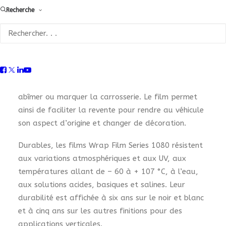
3M, le film peut être repositionné autant de fois
Recherche
que nécessaire avant d’être collé. Les micro-canaux
présents à la surface de l’adhésif permettent
d’évacuer l’air à la pose, ce qui empêche la
formation de bulles ou de plis. Ces innovations
garantissent une parfaite adhésion mais aussi un
enlèvement simple (par réactivation à chaud) sans
abîmer ou marquer la carrosserie. Le film permet
ainsi de faciliter la revente pour rendre au véhicule
son aspect d’origine et changer de décoration.
Durables, les films Wrap Film Series 1080 résistent
aux variations atmosphériques et aux UV, aux
températures allant de – 60 à + 107 °C, à l’eau,
aux solutions acides, basiques et salines. Leur
durabilité est affichée à six ans sur le noir et blanc
et à cinq ans sur les autres finitions pour des
applications verticales.