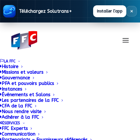
×
Téléchargez Solutrans+
Installer l’app
LA FFC
Histoire
Missions et valeurs
Gouvernance
3M permet de
PFA et pouvoirs publics
Instances
Événements et Salons
vraiment
Les partenaires de la FFC
CFA de la FFC
personnaliser son
Nous rendre visite
Adhérer à la FFC
véhicule
SERVICES
FFC Experts
Communication
Partenariats – Fournisseurs référencés