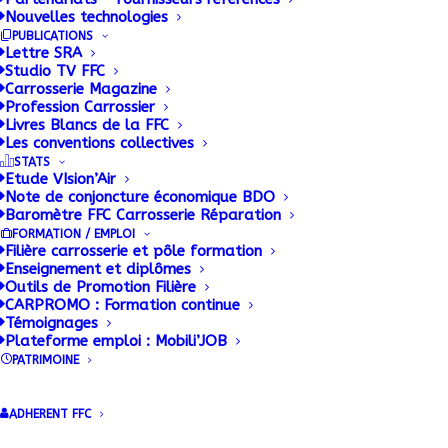
19 OCTOBRE 2015
|
BY
ADMIN
Nouvelles technologies
PUBLICATIONS
La gamme
3M
Wrap Film Series 1080 compte
Lettre SRA
Studio TV FFC
aujourd’hui plus de 80 coloris et effets de matière
Carrosserie Magazine
afin de répondre à tous types de personnalisation
Profession Carrossier
Livres Blancs de la FFC
de véhicule. Spécialement adaptés aux surfaces
Les conventions collectives
complexes, anguleuses ou courbées, ces films
STATS
Etude VIsion’Air
peuvent être appliqués facilement grâce aux
Note de conjoncture économique BDO
technologies exclusives de la marque.
Leur haut
Baromètre FFC Carrosserie Réparation
niveau de qualité, leur résistance et leur excellente
FORMATION / EMPLOI
Filière carrosserie et pôle formation
adhésion en font une véritable solution de
Enseignement et diplômes
décoration durable pour les carrosseries.
Outils de Promotion Filière
CARPROMO : Formation continue
Témoignages
La gamme comprend une vaste palette de couleurs
Plateforme emploi : Mobili’JOB
et d’effets matière brillants, mats, satinés,
PATRIMOINE
métallisés, brossés ou encore carbone pour décorer
tout type de véhicule avec originalité. Grâce aux
ADHERENT FFC
technologies Controltac et Comply développées par