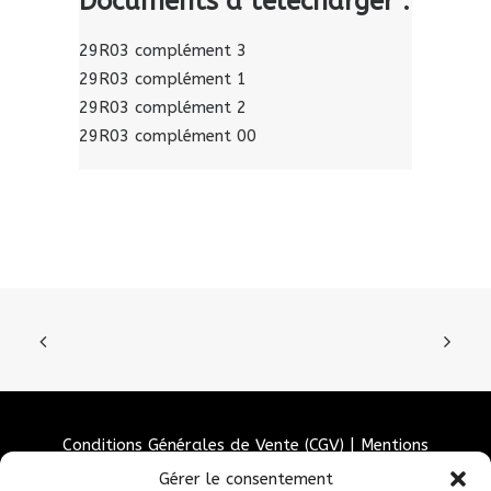
Documents à télécharger :
29R03 complément 3
29R03 complément 1
29R03 complément 2
29R03 complément 00
Conditions Générales de Vente (CGV)
|
Mentions
Légales
|
Politique de confidentialité
|
Politique de
Gérer le consentement