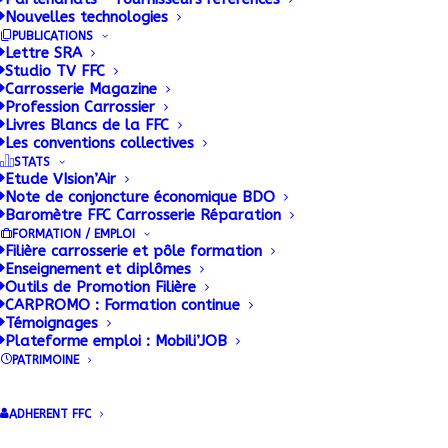
Nouvelles technologies
La FFC CONSTRUCTEURS met à
PUBLICATIONS
disposition des ses adhérents une base
Lettre SRA
documentaire alimentée en permanence.
Studio TV FFC
Carrosserie Magazine
Profession Carrossier
Livres Blancs de la FFC
Les conventions collectives
STATS
Etude VIsion’Air
Note de conjoncture économique BDO
Baromètre FFC Carrosserie Réparation
FORMATION / EMPLOI
Filière carrosserie et pôle formation
Enseignement et diplômes
Outils de Promotion Filière
Accueil FFC Constructeurs
CARPROMO : Formation continue
Dernières publications FFC
Témoignages
Plateforme emploi : Mobili’JOB
Constructeurs
PATRIMOINE
Documentation
Indicateurs matières premières
ADHERENT FFC
CONSTRUCTEURS
Réglementation Technique