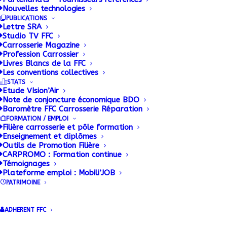
Nouvelles technologies
La FFC CONSTRUCTEURS met à
PUBLICATIONS
disposition des ses adhérents une base
Lettre SRA
documentaire alimentée en permanence.
Studio TV FFC
Carrosserie Magazine
Profession Carrossier
Livres Blancs de la FFC
Les conventions collectives
STATS
Etude VIsion’Air
Note de conjoncture économique BDO
Baromètre FFC Carrosserie Réparation
FORMATION / EMPLOI
Filière carrosserie et pôle formation
Enseignement et diplômes
Outils de Promotion Filière
Accueil FFC Constructeurs
CARPROMO : Formation continue
Dernières publications FFC
Témoignages
Plateforme emploi : Mobili’JOB
Constructeurs
PATRIMOINE
Documentation
Indicateurs matières premières
ADHERENT FFC
CONSTRUCTEURS
Réglementation Technique