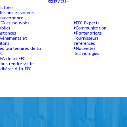
SERVICES
istoire
issions et valeurs
ouvernance
FA et pouvoirs
FFC Experts
ublics
Communication
nstances
Partenariats –
vénements et
Fournisseurs
alons
référencés
es partenaires de la
Nouvelles
FC
technologies
FA de la FFC
ous rendre visite
dhérer à la FFC