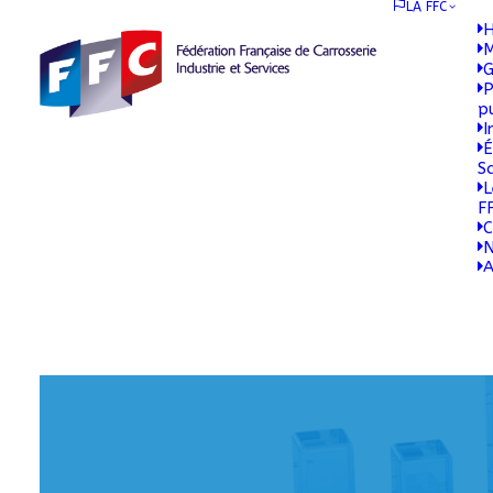
LA FFC
H
M
G
P
p
I
É
S
L
F
C
N
A