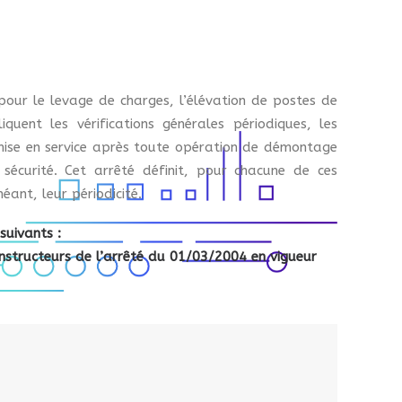
 pour le
levage
de charges, l’élévation de postes de
uent les vérifications générales périodiques, les
 remise en service après toute opération de démontage
 sécurité.
Cet arrêté définit, pour chacune de ces
héant, leur périodicité.
suivants :
onstructeurs de l’arrêté du 01/03/2004 en vigueur