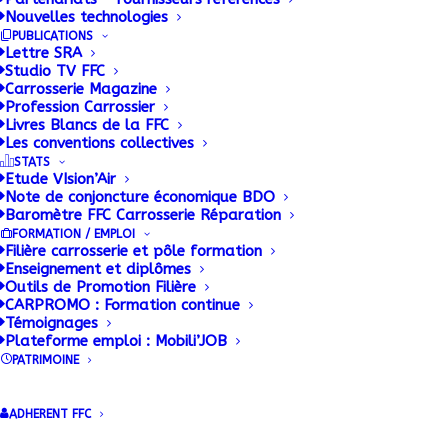
Nouvelles technologies
La FFC CONSTRUCTEURS met à
PUBLICATIONS
disposition des ses adhérents une base
Lettre SRA
documentaire alimentée en permanence.
Studio TV FFC
Carrosserie Magazine
Profession Carrossier
Livres Blancs de la FFC
Les conventions collectives
STATS
Etude VIsion’Air
Note de conjoncture économique BDO
Baromètre FFC Carrosserie Réparation
FORMATION / EMPLOI
Filière carrosserie et pôle formation
Enseignement et diplômes
Outils de Promotion Filière
Accueil FFC Constructeurs
CARPROMO : Formation continue
Dernières publications FFC
Témoignages
Plateforme emploi : Mobili’JOB
Constructeurs
PATRIMOINE
Documentation
Indicateurs matières premières
ADHERENT FFC
CONSTRUCTEURS
Réglementation Technique