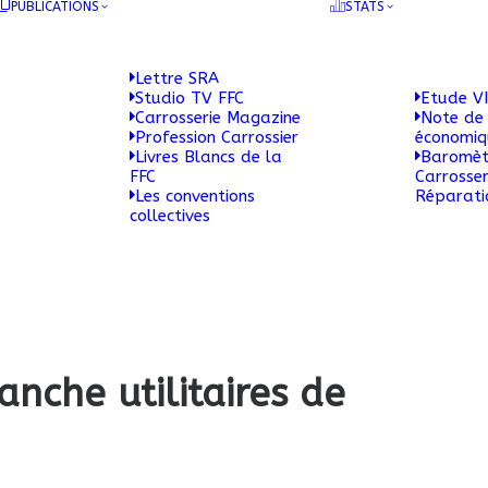
PUBLICATIONS
STATS
Lettre SRA
Studio TV FFC
Etude VI
Carrosserie Magazine
Note de 
Profession Carrossier
économi
Livres Blancs de la
Baromèt
FFC
Carrosser
Les conventions
Réparati
collectives
nche utilitaires de