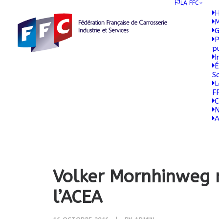
LA FFC
H
M
G
P
p
I
É
S
L
F
C
N
A
Volker Mornhinweg n
l’ACEA