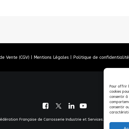
de Vente (CGV)
|
Mentions Légales
|
Politique de confidentialité
Pour offrir 
cookies pou
consentir à
comportemen
consentir o
caractéristi
dération Française de Carrosserie Industrie et Services. | Tous droits
Ac