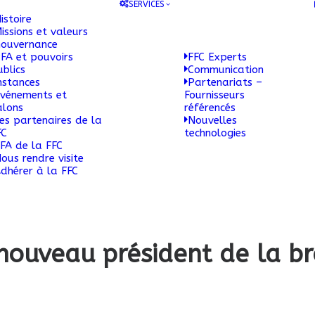
SERVICES
istoire
issions et valeurs
ouvernance
FA et pouvoirs
FFC Experts
ublics
Communication
nstances
Partenariats –
vénements et
Fournisseurs
alons
référencés
es partenaires de la
Nouvelles
FC
technologies
FA de la FFC
ous rendre visite
dhérer à la FFC
ouveau président de la bra