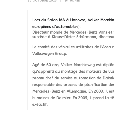
16 OCTOBRE 2016
|
BY
ADMIN
Lors du Salon IAA à Hanovre, Volker Mornhinw
européens d’automobiles).
Directeur monde de Mercedes-Benz Vans et v
succède à
Klaus-Dieter Schürmann
, directeu
Le comité des véhicules utilitaires de l’Ace
Volkswagen Group.
Agé de 60 ans, Volker Mornhinweg est diplômé
qu’apprenti au montage des moteurs de l’usin
promu chef du service automation de Daimler.
responsable des process de planification de
Mercedes-Benz en Allemagne. En 2003, il es
humaines de Daimler. En 2005, il prend la 
exécutif.