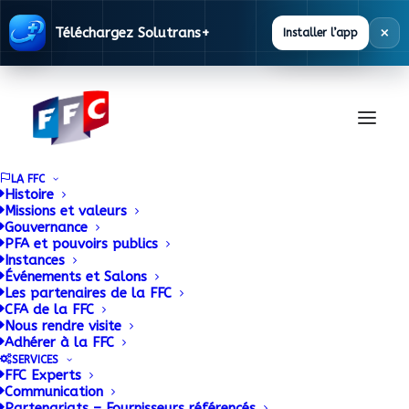
×
Téléchargez Solutrans+
Installer l’app
LA FFC
Histoire
Missions et valeurs
Gouvernance
SOLUTRANS déroule
PFA et pouvoirs publics
Instances
Événements et Salons
le tapis route à la
Les partenaires de la FFC
CFA de la FFC
formation
Nous rendre visite
Adhérer à la FFC
SERVICES
22 JUIN 2015
|
BY
ADMIN
FFC Experts
Communication
Partenariats – Fournisseurs référencés