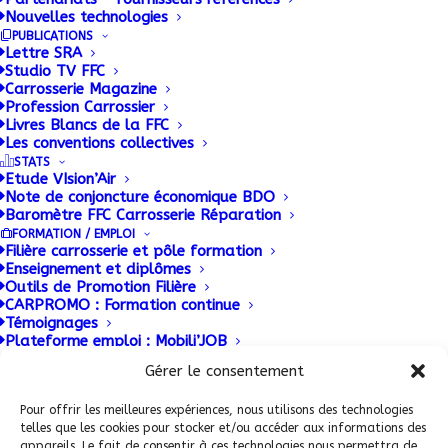
Le prochain salon SOLUTRANS dédié à la filière PL,
Nouvelles technologies
qui se tiendra du 17 au 21 novembre à Lyon
PUBLICATIONS
Lettre SRA
Eurexpo, mettra à l’honneur les métiers de la
Studio TV FFC
carrosserie à travers un espace formation de 300
Carrosserie Magazine
Profession Carrossier
m2 conçu et animé par la FFC…
Livres Blancs de la FFC
Les conventions collectives
STATS
Etude VIsion’Air
Note de conjoncture économique BDO
Baromètre FFC Carrosserie Réparation
FORMATION / EMPLOI
Filière carrosserie et pôle formation
Enseignement et diplômes
Outils de Promotion Filière
CARPROMO : Formation continue
Témoignages
Conditions Générales de Vente (CGV)
|
Mentions
Plateforme emploi : Mobili’JOB
PATRIMOINE
Légales
|
Politique de confidentialité
|
Politique de
Gérer le consentement
cookies
Pour offrir les meilleures expériences, nous utilisons des technologies
ADHERENT FFC
telles que les cookies pour stocker et/ou accéder aux informations des
appareils. Le fait de consentir à ces technologies nous permettra de