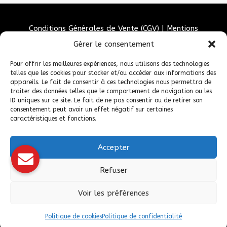
Conditions Générales de Vente (CGV)
|
Mentions
Légales
|
Politique de confidentialité
|
Politique de
Gérer le consentement
cookies
Pour offrir les meilleures expériences, nous utilisons des technologies
telles que les cookies pour stocker et/ou accéder aux informations des
appareils. Le fait de consentir à ces technologies nous permettra de
traiter des données telles que le comportement de navigation ou les
ID uniques sur ce site. Le fait de ne pas consentir ou de retirer son
consentement peut avoir un effet négatif sur certaines
caractéristiques et fonctions.
Accepter
© 2026 Fédération Française de Carrosserie Industrie et Services. |
Refuser
Tous droits réservés.
Voir les préférences
Politique de cookies
Politique de confidentialité