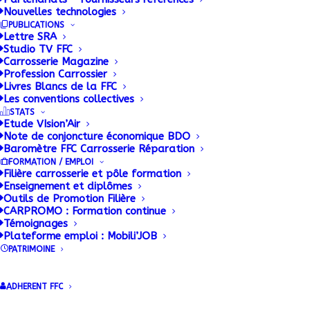
Les préparatifs de l’édition 2017 de SOLUTRANS sont bien
Nouvelles technologies
engagés par la Fédération française de carrosserie (FFC),
PUBLICATIONS
Lettre SRA
organisatrice de l’évènement
dont le site est visible ici
. Ce salon
Studio TV FFC
international des solutions de transports routier et urbain
Carrosserie Magazine
Profession Carrossier
(organisé du 21 au 25 novembre, à Lyon) sera notamment placé
Livres Blancs de la FFC
sous le signe de la mutation des métiers de la carrosserie.
Les conventions collectives
STATS
Robotique, digitalisation et réalité virtuelle transforment ces
Etude VIsion’Air
spécialités, notamment dans les domaines de la recherche et du
Note de conjoncture économique BDO
Baromètre FFC Carrosserie Réparation
commerce. L’accent sera donc mis sur les technologies du futur
FORMATION / EMPLOI
déjà en service dans de nombreuses entreprises novatrices.
Filière carrosserie et pôle formation
Enseignement et diplômes
Outils de Promotion Filière
Par ailleurs, Patrick Cholton, président de la FFC, annonce que
CARPROMO : Formation continue
tous les constructeurs de camions seront présents. Toutefois,
Témoignages
les organisateurs regrettent que le groupe suédois Volvo soit
Plateforme emploi : Mobili’JOB
PATRIMOINE
absent (avec ses deux marques Volvo et Renault Trucks). Les
organisateurs du salon espèrent toutefois que pour le public qui
ADHERENT FFC
se rendra à Solturans, Renault Trucks, le local de l’étape, sera
présent pour les nombreux collaborateurs de la marque française