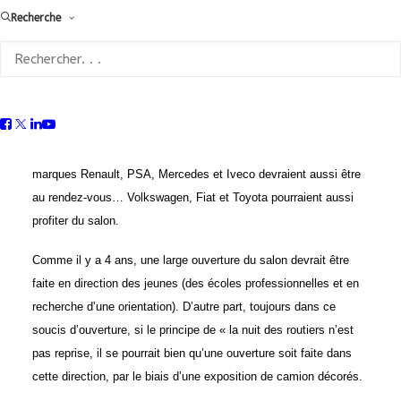
Recherche
de la région.
Les marques qui montent traditionnellement de l’intérêt pour ce
salon occuperont de grands stands (comme Mercedes, sur 2
000 m2). Patrick Cholton a aussi fait remarquer que certains
exposants profiteront de SOLUTRANS, pour y effectuer des
lancements de produits mondiaux. Du coté des utilitaires, les
marques Renault, PSA, Mercedes et Iveco devraient aussi être
au rendez-vous… Volkswagen, Fiat et Toyota pourraient aussi
profiter du salon.
Comme il y a 4 ans, une large ouverture du salon devrait être
faite en direction des jeunes (des écoles professionnelles et en
recherche d’une orientation). D’autre part, toujours dans ce
soucis d’ouverture, si le principe de « la nuit des routiers n’est
pas reprise, il se pourrait bien qu’une ouverture soit faite dans
cette direction, par le biais d’une exposition de camion décorés.