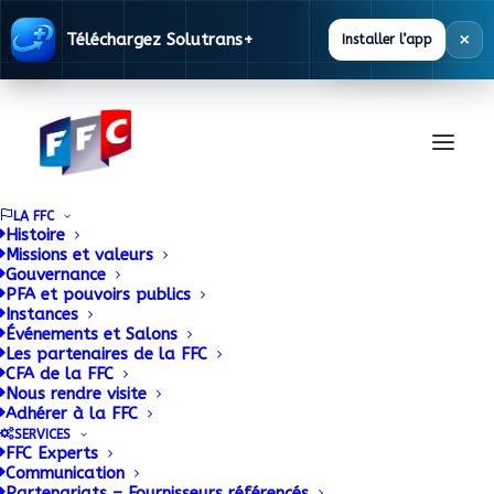
×
Téléchargez Solutrans+
Installer l’app
LA FFC
Histoire
Missions et valeurs
Gouvernance
SOLUTRANS 2017 sous
PFA et pouvoirs publics
Instances
Événements et Salons
le signe de la réalité
Les partenaires de la FFC
CFA de la FFC
virtuelle
Nous rendre visite
Adhérer à la FFC
SERVICES
17 NOVEMBRE 2016
|
BY
ADMIN
FFC Experts
Communication
Partenariats – Fournisseurs référencés