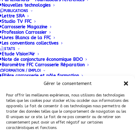
Nouvelles technologies
Lyonnaise et Lilloise.
PUBLICATIONS
Lettre SRA
Studio TV FFC
Carrosserie Magazine
Profession Carrossier
Livres Blancs de la FFC
Les conventions collectives
STATS
Etude VIsion’Air
Note de conjoncture économique BDO
Baromètre FFC Carrosserie Réparation
FORMATION / EMPLOI
Conditions Générales de Vente (CGV)
|
Mentions
Filière carrosserie et pôle formation
Enseignement et diplômes
Légales
|
Politique de confidentialité
|
Politique de
Gérer le consentement
Outils de Promotion Filière
cookies
CARPROMO : Formation continue
Pour offrir les meilleures expériences, nous utilisons des technologies
Témoignages
telles que les cookies pour stocker et/ou accéder aux informations des
Plateforme emploi : Mobili’JOB
appareils. Le fait de consentir à ces technologies nous permettra de
PATRIMOINE
traiter des données telles que le comportement de navigation ou les
ID uniques sur ce site. Le fait de ne pas consentir ou de retirer son
consentement peut avoir un effet négatif sur certaines
ADHERENT FFC
caractéristiques et fonctions.