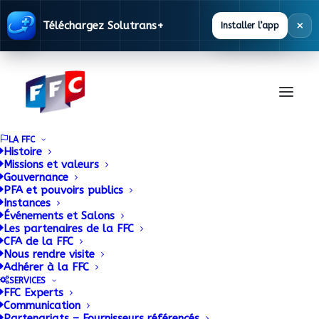
×
Téléchargez Solutrans+
Installer l’app
LA FFC
Histoire
Missions et valeurs
Gouvernance
SGS France cherche
PFA et pouvoirs publics
Instances
Événements et Salons
des carrossiers
Les partenaires de la FFC
CFA de la FFC
Nous rendre visite
29 SEPTEMBRE 2015
|
BY
ADMIN
Adhérer à la FFC
SERVICES
FFC Experts
Le pôle « Automotive » de SGS recherche des
Communication
carrossiers pour l’Ile-de-France et les régions
Partenariats – Fournisseurs référencés