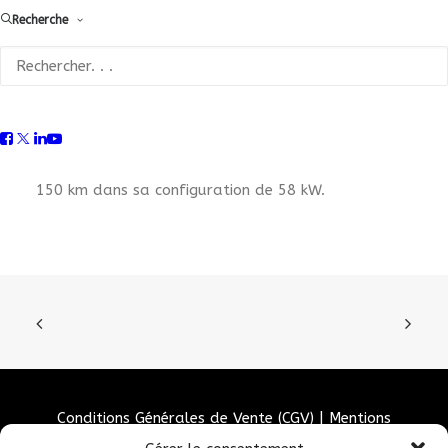
l’Electron II, nouvelle gamme de véhicules
Recherche
électriques chez Gruau, est doté d’un moteur
électrique de 90 kW, soit l’équivalent d’une
motorisation thermique de 130 ch. II est équipé
d’une batterie lithium fer phosphate. 3 niveaux de
capacité sont disponibles : de 38 kW à 58 kW.
L’Electron II apporte une autonomie de plus de
150 km dans sa configuration de 58 kW.
Conditions Générales de Vente (CGV)
|
Mentions
Légales
|
Politique de confidentialité
|
Politique de