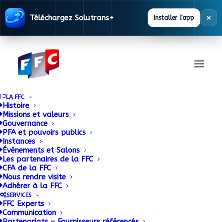
×
Téléchargez Solutrans+
Installer l’app
LA FFC
Histoire
Missions et valeurs
Gouvernance
RATP Dev et GRUAU
PFA et pouvoirs publics
Instances
Événements et Salons
présentent le projet
Les partenaires de la FFC
CFA de la FFC
TPMR réalisé sur l’un
Nous rendre visite
Adhérer à la FFC
des modèles de la
SERVICES
FFC Experts
Communication
gamme Electron II
Partenariats – Fournisseurs référencés