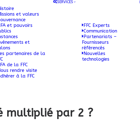
SERVICES
istoire
issions et valeurs
ouvernance
FA et pouvoirs
FFC Experts
ublics
Communication
nstances
Partenariats –
vénements et
Fournisseurs
alons
référencés
es partenaires de la
Nouvelles
FC
technologies
FA de la FFC
ous rendre visite
dhérer à la FFC
 multiplié par 2 ?