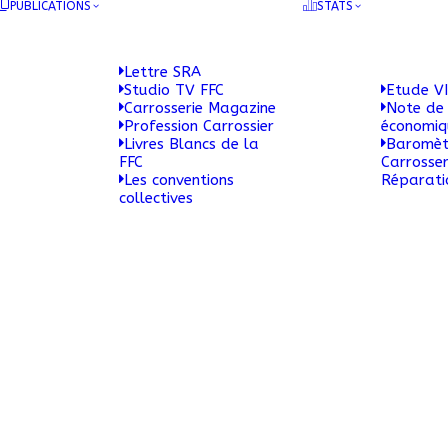
PUBLICATIONS
STATS
Lettre SRA
Studio TV FFC
Etude VI
Carrosserie Magazine
Note de 
Profession Carrossier
économi
Livres Blancs de la
Baromèt
FFC
Carrosser
Les conventions
Réparati
collectives