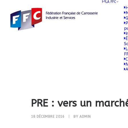
LA FFC
H
M
G
P
p
I
É
S
L
F
C
N
A
PRE : vers un marché
18 DÉCEMBRE 2016
|
BY
ADMIN