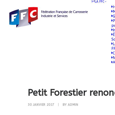
LA FFC
H
M
G
P
p
I
É
S
L
F
C
N
A
Petit Forestier reno
30 JANVIER 2017
|
BY
ADMIN