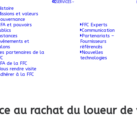
SERVICES
istoire
issions et valeurs
ouvernance
FA et pouvoirs
FFC Experts
ublics
Communication
nstances
Partenariats –
vénements et
Fournisseurs
alons
référencés
es partenaires de la
Nouvelles
FC
technologies
FA de la FFC
ous rendre visite
dhérer à la FFC
nce au rachat du loueur de 