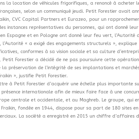
ans la location de véhicules frigorifiques, a renoncé à acheter l
 françaises, selon un communiqué jeudi.
Petit Forestier avait an
Fraikin, CVC Capital Partners et Eurazeo, pour un rapprocheme
des instances représentatives du personnes, qui ont donné leur
en Espagne et en Pologne ont donné leur feu vert, l’Autorité 
», l’Autorité « a exigé des engagements structurels », explique
ficatives, conformes à sa vision sociale et sa culture d’entrepr
, Petit Forestier a décidé de ne pas poursuivre cette opération
a préservation de l’intégrité de ses implantations et marchés 
kin », justifie Petit Forestier.
tre à Petit Forestier d’acquérir une échelle plus importante s
sa présence internationale afin de mieux faire face à une concu
ope centrale et occidentale, et au Maghreb. Le groupe, qui e
, Fraikin, fondée en 1944, dispose pour sa part de 180 sites 
merciaux. La société a enregistré en 2015 un chiffre d’affaires