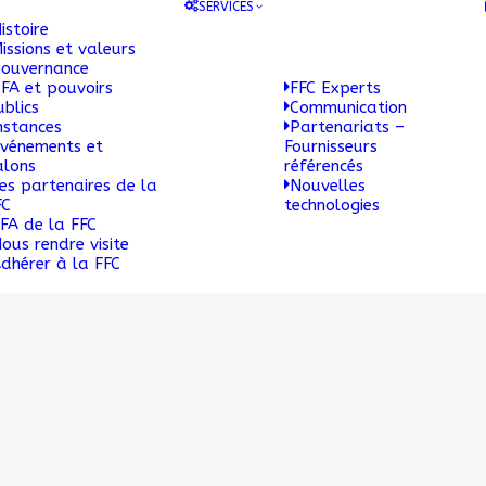
SERVICES
istoire
issions et valeurs
ouvernance
FA et pouvoirs
FFC Experts
ublics
Communication
nstances
Partenariats –
vénements et
Fournisseurs
alons
référencés
es partenaires de la
Nouvelles
FC
technologies
FA de la FFC
ous rendre visite
dhérer à la FFC