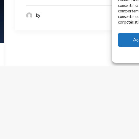
cookies pou
consentir à
comportemen
by
consentir o
caractéristi
Ac