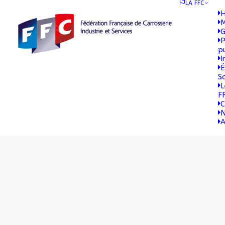
LA FFC
H
M
G
P
p
I
É
S
L
F
C
N
A