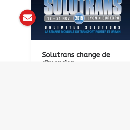
Solutrans change de
dimension
En accueillant des événements
d’envergure internationale, le salon
Solutrans se positionne un peu plus
comme l’événement phare en Europe
en matière d’innovation et de
nouveautés