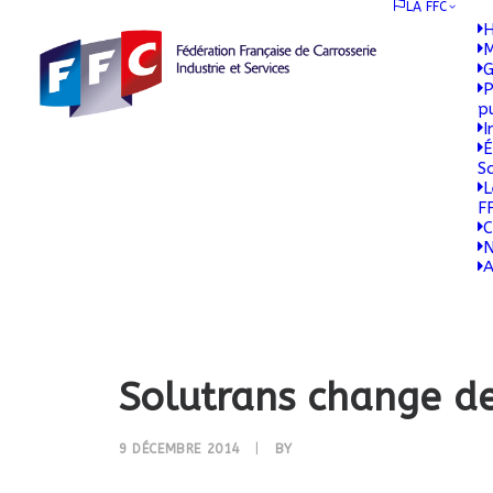
LA FFC
H
M
G
P
p
I
É
S
L
F
C
N
A
Solutrans change d
9 DÉCEMBRE 2014
|
BY