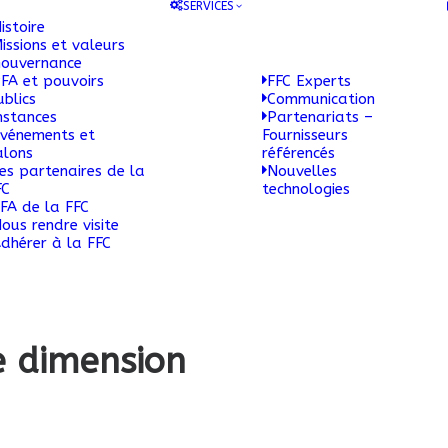
SERVICES
istoire
issions et valeurs
ouvernance
FA et pouvoirs
FFC Experts
ublics
Communication
nstances
Partenariats –
vénements et
Fournisseurs
alons
référencés
es partenaires de la
Nouvelles
FC
technologies
FA de la FFC
ous rendre visite
dhérer à la FFC
e dimension