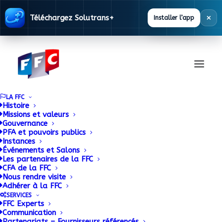
×
Téléchargez Solutrans+
Installer l’app
LA FFC
Histoire
Missions et valeurs
Gouvernance
OMIA lance une
PFA et pouvoirs publics
Instances
Événements et Salons
nouvelle cabine poids
Les partenaires de la FFC
CFA de la FFC
lourd
Nous rendre visite
Adhérer à la FFC
SERVICES
29 SEPTEMBRE 2015
|
BY
ADMIN
FFC Experts
Communication
Partenariats – Fournisseurs référencés