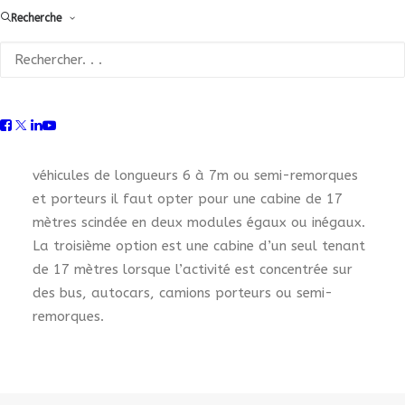
réparateurs, des carrossiers industriels mais aussi
Recherche
des spécialistes du camping-car. Le choix de la
cabine se fera en fonction de son utilisation
prévisionnelle. Pour une activité concentrée à plus
de 80% sur des utilitaires légers, tracteurs routiers,
petits porteurs et camping-cars, le modèle de 10
mètres de long correspondra le mieux. S’il s’agit de
véhicules de longueurs 6 à 7m ou semi-remorques
et porteurs il faut opter pour une cabine de 17
mètres scindée en deux modules égaux ou inégaux.
La troisième option est une cabine d’un seul tenant
de 17 mètres lorsque l’activité est concentrée sur
des bus, autocars, camions porteurs ou semi-
remorques.