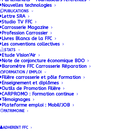
Le constructeur français de cabines de peinture
Nouvelles technologies
propose un nouvel équipement destiné aux poids
PUBLICATIONS
Lettre SRA
lourds. Baptisé Optimum, un nom choisi pour
Studio TV FFC
démontrer le niveau de perfection souhaité, est
Carrosserie Magazine
Profession Carrossier
disponible en deux modules qui peuvent recevoir
Livres Blancs de la FFC
des ensembles jusqu’à 14 mètres.
Les conventions collectives
STATS
Etude VIsion’Air
La première version correspond à 75 % du marché
Note de conjoncture économique BDO
dans une fourchette dimensionnelle de 6,30 à 7,40
Baromètre FFC Carrosserie Réparation
m à partir d’une cabine de 10 mètres de long. Le
FORMATION / EMPLOI
Filière carrosserie et pôle formation
professionnel qui doit peindre des véhicules plus
Enseignement et diplômes
longs optera pour le module de 17 mètres de long.
Outils de Promotion Filière
CARPROMO : Formation continue
Il est alors prévu de pouvoir utiliser que
Témoignages
partiellement la cabine en fermant les portes
Plateforme emploi : Mobili’JOB
PATRIMOINE
intermédiaires.
Cet équipement correspond aux besoins des
ADHERENT FFC
concessionnaires poids lourds, des carrossiers