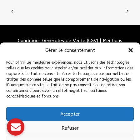
Conditions Générales de Vente (CGV)
|
Mentions
Légales
|
Politique de confidentialité
|
Politique de
Gérer le consentement
cookies
Pour offrir les meilleures expériences, nous utilisons des technologies
telles que les cookies pour stocker et/ou accéder aux informations des
appareils. Le fait de consentir à ces technologies nous permettra de
traiter des données telles que le comportement de navigation ou les
ID uniques sur ce site. Le fait de ne pas consentir ou de retirer son
consentement peut avoir un effet négatif sur certaines
caractéristiques et fonctions.
Accepter
© 2026 Fédération Française de Carrosserie Industrie et Services. |
Refuser
Tous droits réservés.