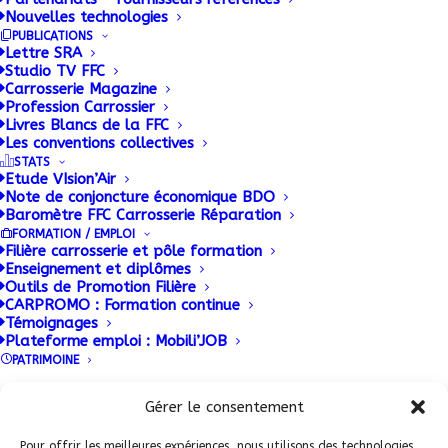
Nouvelles technologies
accroître leur productivité. Le finlandais Mirka,
PUBLICATIONS
industriel reconnu de l’abrasif, leur propose de se
Lettre SRA
pencher sur la préparation avant peinture en
Studio TV FFC
Carrosserie Magazine
adoptant l’OSP, un concept innovant qui met un
Profession Carrossier
sérieux coup de vieux aux pratiques de ponçage
Livres Blancs de la FFC
Les conventions collectives
traditionnelles.
STATS
Etude VIsion’Air
Note de conjoncture économique BDO
Baromètre FFC Carrosserie Réparation
FORMATION / EMPLOI
Filière carrosserie et pôle formation
Enseignement et diplômes
Outils de Promotion Filière
CARPROMO : Formation continue
Témoignages
Plateforme emploi : Mobili’JOB
PATRIMOINE
Conditions Générales de Vente (CGV)
|
Mentions
Légales
|
Politique de confidentialité
|
Politique de
Gérer le consentement
ADHERENT FFC
cookies
Pour offrir les meilleures expériences, nous utilisons des technologies