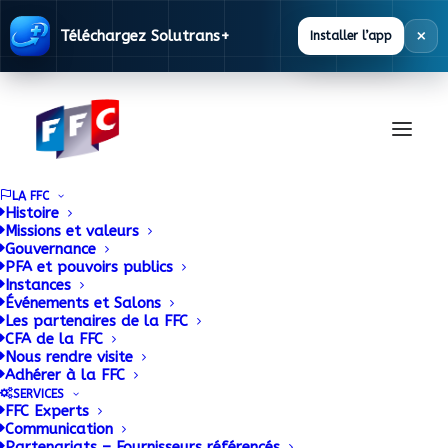
×
Téléchargez Solutrans+
Installer l’app
LA FFC
Histoire
Missions et valeurs
Gouvernance
MIRKA, une autre
PFA et pouvoirs publics
Instances
Événements et Salons
façon de poncer
Les partenaires de la FFC
CFA de la FFC
Nous rendre visite
24 MARS 2015
|
BY
ADMIN
Adhérer à la FFC
SERVICES
FFC Experts
Pour rentabiliser leur activité, les carrossiers ne
Communication
cessent de rechercher des solutions visant à
Partenariats – Fournisseurs référencés