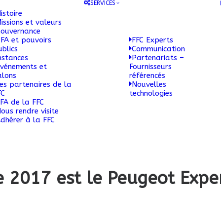
SERVICES
istoire
issions et valeurs
ouvernance
FA et pouvoirs
FFC Experts
ublics
Communication
nstances
Partenariats –
vénements et
Fournisseurs
alons
référencés
es partenaires de la
Nouvelles
FC
technologies
FA de la FFC
ous rendre visite
dhérer à la FFC
née 2017 est le Peugeot Expe