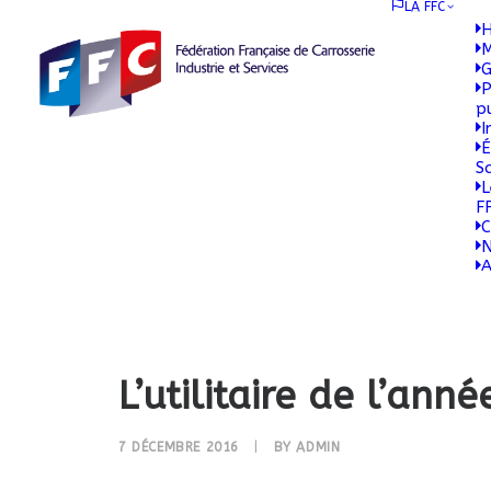
LA FFC
H
M
G
P
p
I
É
S
L
F
C
N
A
L’utilitaire de l’an
7 DÉCEMBRE 2016
|
BY
ADMIN