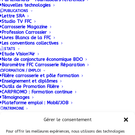
On pense couramment que les professionnels de la
Nouvelles technologies
réparation ne pèsent que 10 à 15% des achats
PUBLICATIONS
Lettre SRA
de
pièces sur les sites internet grand public. Mais la
Studio TV FFC
vérité est bien plus importante : 30 %, voire
Carrosserie Magazine
Profession Carrossier
même
50 % pour des pièces techniques.
Livres Blancs de la FFC
Explications…
Les conventions collectives
STATS
Etude VIsion’Air
Note de conjoncture économique BDO
Baromètre FFC Carrosserie Réparation
FORMATION / EMPLOI
Filière carrosserie et pôle formation
Enseignement et diplômes
Outils de Promotion Filière
CARPROMO : Formation continue
Témoignages
Plateforme emploi : Mobili’JOB
PATRIMOINE
Conditions Générales de Vente (CGV)
|
Mentions
Légales
|
Politique de confidentialité
|
Politique de
Gérer le consentement
ADHERENT FFC
cookies
Pour offrir les meilleures expériences, nous utilisons des technologies