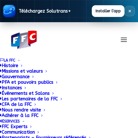
×
Téléchargez Solutrans+
Installer l’app
LA FFC
Histoire
Missions et valeurs
Gouvernance
Les pros beaucoup
PFA et pouvoirs publics
Instances
Événements et Salons
plus clients d’internet
Les partenaires de la FFC
CFA de la FFC
qu’on ne le croit !
Nous rendre visite
Adhérer à la FFC
SERVICES
5 JANVIER 2017
|
BY
ADMIN
FFC Experts
Communication
Partenariats – Fournisseurs référencés