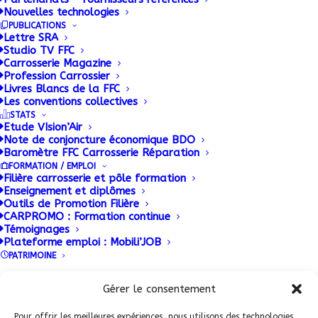
Nouvelles technologies
de formations. La filière camion ne s’arrête pas à
PUBLICATIONS
la fonction de conducteurs routiers. Elle intègre
Lettre SRA
aussi des métiers moins connus comme :
Studio TV FFC
Carrosserie Magazine
mécaniciens, carrossiers, informaticiens et même
Profession Carrossier
ingénieurs ! Une conférence sur ce thème se tenait le
Livres Blancs de la FFC
Les conventions collectives
mois dernier au salon SOLUTRANS 2015.
STATS
Etude VIsion’Air
Note de conjoncture économique BDO
Baromètre FFC Carrosserie Réparation
FORMATION / EMPLOI
Filière carrosserie et pôle formation
Enseignement et diplômes
Outils de Promotion Filière
CARPROMO : Formation continue
Témoignages
Plateforme emploi : Mobili’JOB
PATRIMOINE
Conditions Générales de Vente (CGV)
|
Mentions
Légales
|
Politique de confidentialité
|
Politique de
Gérer le consentement
ADHERENT FFC
cookies
Pour offrir les meilleures expériences, nous utilisons des technologies