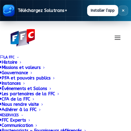
×
Téléchargez Solutrans+
Installer l’app
LA FFC
Histoire
Missions et valeurs
Gouvernance
Les métiers méconnus
PFA et pouvoirs publics
Instances
Événements et Salons
de la filière camion
Les partenaires de la FFC
CFA de la FFC
Nous rendre visite
7 DÉCEMBRE 2015
|
BY
ADMIN
Adhérer à la FFC
SERVICES
FFC Experts
Le monde du transport routier offre aujourd’hui de
Communication
nombreuses opportunités en matière d’emplois et
Partenariats – Fournisseurs référencés