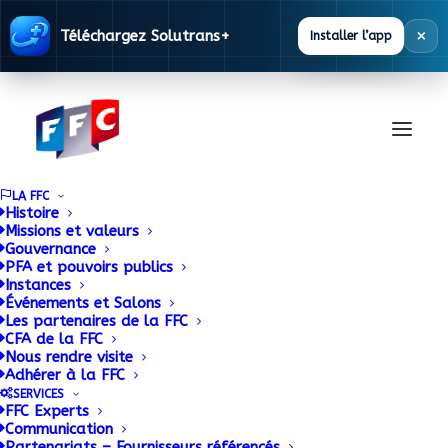
×
Téléchargez Solutrans+
Installer l’app
LA FFC
Histoire
Missions et valeurs
Gouvernance
Les clients des
PFA et pouvoirs publics
Instances
Événements et Salons
ateliers indépendants
Les partenaires de la FFC
CFA de la FFC
sont à 57 % infidèles !
Nous rendre visite
Adhérer à la FFC
SERVICES
4 FÉVRIER 2016
|
BY
ADMIN
FFC Experts
Communication
Partenariats – Fournisseurs référencés