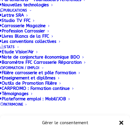
La semaine dernière, les statistiques du site
Nouvelles technologies
« Controletechniquegratuit.com » montraient que
PUBLICATIONS
Lettre SRA
les réseaux constructeurs ne sont pas fréquentés
Studio TV FFC
par 52 % des véhicules de plus de 4 ans. Les
Carrosserie Magazine
Profession Carrossier
indépendants les ont certes presque tous, mais
Livres Blancs de la FFC
avec une vilaine surprise : 57 % d’entre eux… sont
Les conventions collectives
STATS
infidèles !
Etude VIsion’Air
Note de conjoncture économique BDO
Baromètre FFC Carrosserie Réparation
FORMATION / EMPLOI
Filière carrosserie et pôle formation
Enseignement et diplômes
Outils de Promotion Filière
CARPROMO : Formation continue
Témoignages
Plateforme emploi : Mobili’JOB
PATRIMOINE
Conditions Générales de Vente (CGV)
|
Mentions
ADHERENT FFC
Légales
|
Politique de confidentialité
|
Politique de
Gérer le consentement
cookies