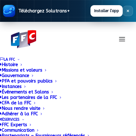
×
Téléchargez Solutrans+
Installer l’app
LA FFC
Histoire
Missions et valeurs
Gouvernance
Les carrossiers
PFA et pouvoirs publics
Instances
Événements et Salons
constructeurs à
Les partenaires de la FFC
CFA de la FFC
l’honneur
Nous rendre visite
Adhérer à la FFC
SERVICES
3 JANVIER 2016
|
BY
ADMIN
FFC Experts
Communication
Partenariats – Fournisseurs référencés