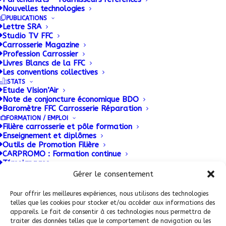
A tout seigneur tout honneur, le grand rendez-vous
Nouvelles technologies
de la filière a eu la chance d’accueillir de
PUBLICATIONS
Lettre SRA
nombreuses nouveautés. La sélection de la
Studio TV FFC
rédaction.
Carrosserie Magazine
Profession Carrossier
Livres Blancs de la FFC
Les conventions collectives
STATS
Etude VIsion’Air
Note de conjoncture économique BDO
Baromètre FFC Carrosserie Réparation
FORMATION / EMPLOI
Filière carrosserie et pôle formation
Enseignement et diplômes
Outils de Promotion Filière
CARPROMO : Formation continue
Conditions Générales de Vente (CGV)
|
Mentions
Témoignages
Légales
|
Politique de confidentialité
|
Politique de
Plateforme emploi : Mobili’JOB
Gérer le consentement
PATRIMOINE
cookies
Pour offrir les meilleures expériences, nous utilisons des technologies
telles que les cookies pour stocker et/ou accéder aux informations des
ADHERENT FFC
appareils. Le fait de consentir à ces technologies nous permettra de
traiter des données telles que le comportement de navigation ou les