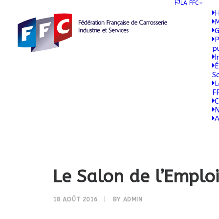
LA FFC
H
M
G
P
p
I
É
S
L
F
C
N
A
Le Salon de l’Emplo
18 AOÛT 2016
|
BY
ADMIN