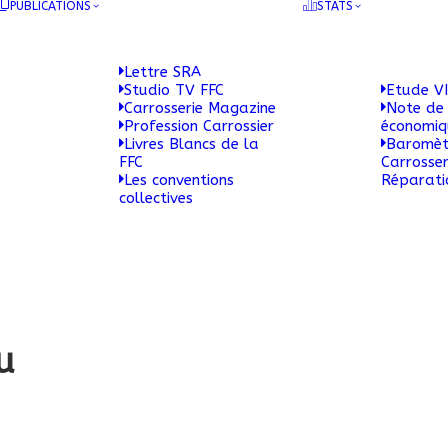
PUBLICATIONS
STATS
Lettre SRA
Studio TV FFC
Etude VI
Carrosserie Magazine
Note de 
Profession Carrossier
économi
Livres Blancs de la
Baromèt
FFC
Carrosser
Les conventions
Réparati
collectives
u