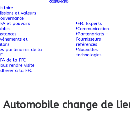
SERVICES
istoire
issions et valeurs
ouvernance
FA et pouvoirs
FFC Experts
ublics
Communication
nstances
Partenariats –
vénements et
Fournisseurs
alons
référencés
es partenaires de la
Nouvelles
FC
technologies
FA de la FFC
ous rendre visite
dhérer à la FFC
i Automobile change de lie