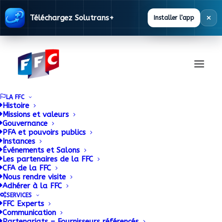
×
Téléchargez Solutrans+
Installer l’app
LA FFC
Histoire
Missions et valeurs
Gouvernance
Knorr-Bremse en
PFA et pouvoirs publics
Instances
Événements et Salons
passe de racheter
Les partenaires de la FFC
CFA de la FFC
HALDEX
Nous rendre visite
Adhérer à la FFC
SERVICES
16 NOVEMBRE 2016
|
BY
ADMIN
FFC Experts
Communication
Partenariats – Fournisseurs référencés