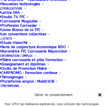
Les dispositifs pour financer la formation sont
Nouvelles technologies
nombreux et s’apparentent parfois, pour un non
PUBLICATIONS
Lettre SRA
spécialiste,
à une véritable usine à gaz. En matière
Studio TV FFC
de formation continue des salariés, deux
Carrosserie Magazine
Profession Carrossier
outils
existent : le plan compétence emploi et la
Livres Blancs de la FFC
prise en charge classique. Décryptage.
Les conventions collectives
STATS
Etude VIsion’Air
Note de conjoncture économique BDO
Baromètre FFC Carrosserie Réparation
FORMATION / EMPLOI
Filière carrosserie et pôle formation
Enseignement et diplômes
Outils de Promotion Filière
CARPROMO : Formation continue
Témoignages
Plateforme emploi : Mobili’JOB
PATRIMOINE
Conditions Générales de Vente (CGV)
|
Mentions
Légales
|
Politique de confidentialité
|
Politique de
Gérer le consentement
ADHERENT FFC
cookies
Pour offrir les meilleures expériences, nous utilisons des technologies