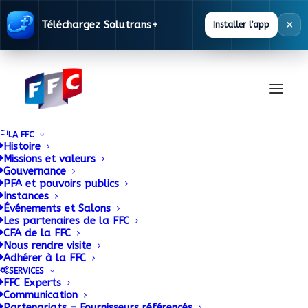
×
Téléchargez Solutrans+
Installer l’app
LA FFC
Histoire
Missions et valeurs
Gouvernance
Formation continue :
PFA et pouvoirs publics
Instances
Événements et Salons
où vont les cotisations
Les partenaires de la FFC
CFA de la FFC
formation ?
Nous rendre visite
Adhérer à la FFC
SERVICES
19 MAI 2016
|
BY
ADMIN
FFC Experts
Communication
Partenariats – Fournisseurs référencés