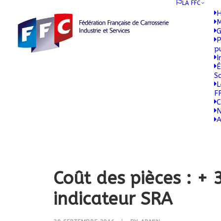
LA FFC
H
M
G
P
p
I
É
S
L
F
C
N
A
Coût des pièces : + 
indicateur SRA