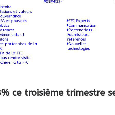
SERVICES
istoire
issions et valeurs
ouvernance
FA et pouvoirs
FFC Experts
ublics
Communication
nstances
Partenariats –
vénements et
Fournisseurs
alons
référencés
es partenaires de la
Nouvelles
FC
technologies
FA de la FFC
ous rendre visite
dhérer à la FFC
3% ce troisième trimestre 