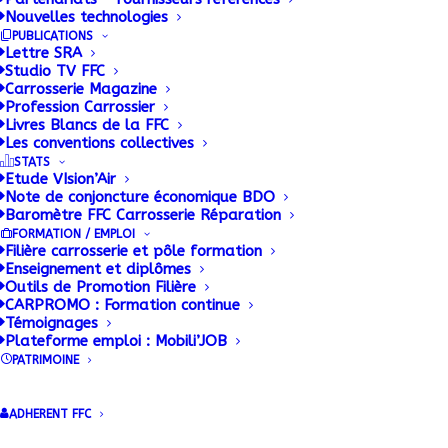
Nouvelles technologies
du véhicule pour les
PUBLICATIONS
Lettre SRA
tiers
Studio TV FFC
Carrosserie Magazine
Profession Carrossier
Livres Blancs de la FFC
1 DÉCEMBRE 2016
|
BY
ADMIN
Les conventions collectives
STATS
Les représentants des constructeurs et des
Etude VIsion’Air
Note de conjoncture économique BDO
équipementiers européens, l’Acea et le Clepa, ont
Baromètre FFC Carrosserie Réparation
annoncé hier qu’ils souhaitaient travailler à une
FORMATION / EMPLOI
Filière carrosserie et pôle formation
solution « alternative » à l’accès direct aux
Enseignement et diplômes
données du véhicule par des acteurs tiers. Ils
Outils de Promotion Filière
CARPROMO : Formation continue
proposent la création d’une plateforme externe
Témoignages
dédiée.
Plateforme emploi : Mobili’JOB
Avec l’émergence du véhicule connecté, l’accès aux
PATRIMOINE
données du véhicule devient un enjeu de premier
plan pour les différents acteurs du marché
automobile y compris les assureurs, les financeurs,
ADHERENT FFC
les opérateurs d’infrastructures et les fournisseurs
de services. La réglementation de cet accès, pour