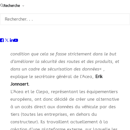
qu’il soit sécurisé et sans risque de piratage pour
Recherche
les automobilistes, est actuellement en discussion
au niveau européen mais également à l’échelle
nationale.
« Les constructeurs automobiles sont
fondamentalement disposés à partager avec des
tiers des données pertinentes des véhicules, à
condition que cela se fasse strictement dans le but
d’améliorer la sécurité des routes et des produits, et
dans un cadre de sécurisation des données
« ,
explique le secrétaire général de l’Acea,
Erik
Jonnaert
.
L’Acea et le Clepa, représentant les équipementiers
européens, ont donc décidé de créer une alternative
à un accès direct aux données du véhicule par des
tiers (toutes les entreprises, en dehors du
constructeur). Ils travaillent actuellement à la
création d’une plateforme externe, sur laquelle les