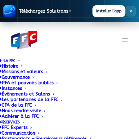
×
Téléchargez Solutrans+
Installer l’app
LA FFC
Histoire
Missions et valeurs
Gouvernance
Constructeurs et
PFA et pouvoirs publics
Instances
Événements et Salons
équipementiers
Les partenaires de la FFC
CFA de la FFC
proposent la création
Nous rendre visite
Adhérer à la FFC
d’une plateforme
SERVICES
FFC Experts
Communication
d’accès aux données
Partenariats – Fournisseurs référencés