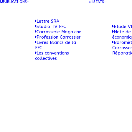
PUBLICATIONS
STATS
Lettre SRA
Studio TV FFC
Etude VI
Carrosserie Magazine
Note de 
Profession Carrossier
économi
Livres Blancs de la
Baromèt
FFC
Carrosser
Les conventions
Réparati
collectives