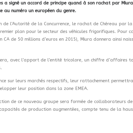
iques a signé un accord de principe quand à son rachat par Miura
ce au numéro un européen du genre.
on de l’Autorité de la Concurrence, le rachat de Chéreau par la
remier plan pour le secteur des véhicules frigorifiques. Pour c
n CA de 50 millions d’euros en 2015), Miura donnera ainsi na
, avec l’apport de l’entité tricolore, un chiffre d’affaires t
.
ce sur leurs marchés respectifs, leur rattachement permettra 
velopper leur position dans la zone EMEA.
ction de ce nouveau groupe sera formée de collaborateurs des 
s capacités de production augmentées, compte tenu de la hau