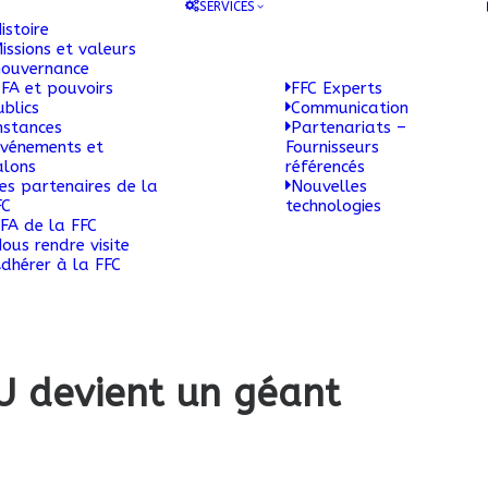
SERVICES
istoire
issions et valeurs
ouvernance
FA et pouvoirs
FFC Experts
ublics
Communication
nstances
Partenariats –
vénements et
Fournisseurs
alons
référencés
es partenaires de la
Nouvelles
FC
technologies
FA de la FFC
ous rendre visite
dhérer à la FFC
U devient un géant