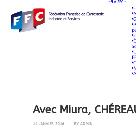
LA FFC
H
M
G
P
p
I
É
S
L
F
C
N
A
Avec Miura, CHÉREA
14 JANVIER 2016
|
BY
ADMIN