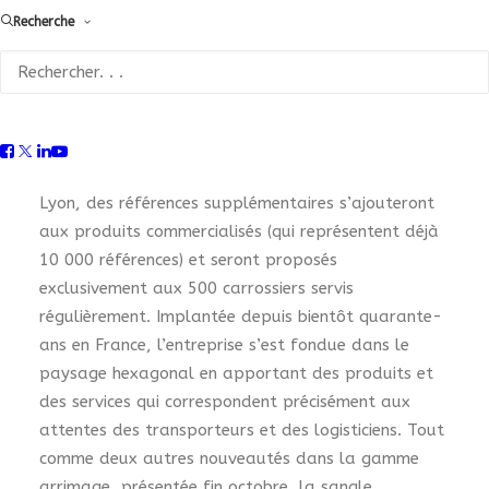
db.
Recherche
Cette nouvelle innovation va permettre à Forankra
d’accélèrer son développement en France en
complétant une gamme supplémentaire
d’équipements qui a été lancée tout au long de
l’année 2015. A partir de sa base principale de
Lyon, des références supplémentaires s’ajouteront
aux produits commercialisés (qui représentent déjà
10 000 références) et seront proposés
exclusivement aux 500 carrossiers servis
régulièrement. Implantée depuis bientôt quarante-
ans en France, l’entreprise s’est fondue dans le
paysage hexagonal en apportant des produits et
des services qui correspondent précisément aux
attentes des transporteurs et des logisticiens. Tout
comme deux autres nouveautés dans la gamme
arrimage, présentée fin octobre, la sangle