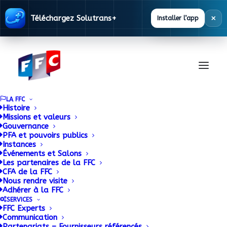
×
Téléchargez Solutrans+
Installer l’app
LA FFC
Histoire
Missions et valeurs
Gouvernance
ACK FORANKRA
PFA et pouvoirs publics
Instances
Événements et Salons
prépare SOLUTRANS
Les partenaires de la FFC
CFA de la FFC
Nous rendre visite
28 OCTOBRE 2015
|
BY
ADMIN
Adhérer à la FFC
SERVICES
FFC Experts
Le spécialiste lyonnais de l’équipement pour poids
Communication
lourds et de l’arrimage attend le salon Solutrans
Partenariats – Fournisseurs référencés