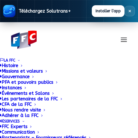
×
Téléchargez Solutrans+
Installer l’app
LA FFC
Histoire
Missions et valeurs
Gouvernance
36 000 visiteurs venus
PFA et pouvoirs publics
Instances
Événements et Salons
entrevoir les solutions
Les partenaires de la FFC
CFA de la FFC
de demain
Nous rendre visite
Adhérer à la FFC
SERVICES
26 NOVEMBRE 2015
|
BY
ADMIN
FFC Experts
Communication
Partenariats – Fournisseurs référencés