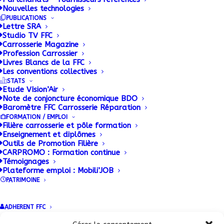
SOLUTRANS, le salon international des solutions de
Nouvelles technologies
transport routier et urbain, vient de fermer ses
PUBLICATIONS
Lettre SRA
portes sur une note rassurante et satifaisante.
Studio TV FFC
Cette 13e édition a enregistré près de 36 000
Carrosserie Magazine
Profession Carrossier
visiteurs professionnels venus découvrir des
Livres Blancs de la FFC
véhicules et des équipements à la pointe des
Les conventions collectives
STATS
technologies et entretenir des contacts directs
Etude VIsion’Air
toujours primordiaux.
Note de conjoncture économique BDO
Baromètre FFC Carrosserie Réparation
FORMATION / EMPLOI
Filière carrosserie et pôle formation
Enseignement et diplômes
Outils de Promotion Filière
CARPROMO : Formation continue
Témoignages
Plateforme emploi : Mobili’JOB
PATRIMOINE
ADHERENT FFC
Conditions Générales de Vente (CGV)
|
Mentions
Légales
|
Politique de confidentialité
|
Politique de