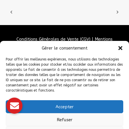
Conditions Générales de Vente (CGV)
|
Mentions
Légales
|
Politique de confidentialité
|
Politique de
Gérer le consentement
cookies
Pour offrir les meilleures expériences, nous utilisons des technologies
telles que les cookies pour stocker et/ou accéder aux informations des
appareils. Le fait de consentir à ces technologies nous permettra de
traiter des données telles que le comportement de navigation ou les
ID uniques sur ce site. Le fait de ne pas consentir ou de retirer son
consentement peut avoir un effet négatif sur certaines
caractéristiques et fonctions.
Accepter
© 2026 Fédération Française de Carrosserie Industrie et Services. |
Refuser
Tous droits réservés.