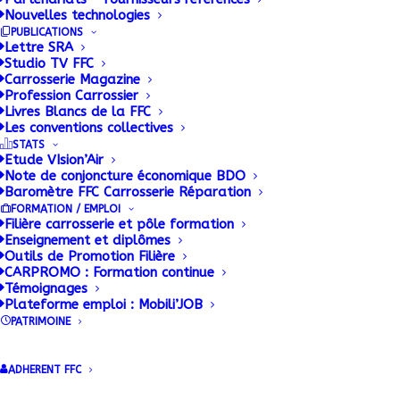
Nouvelles technologies
La FFC CONSTRUCTEURS met à
PUBLICATIONS
disposition des ses adhérents une base
Lettre SRA
documentaire alimentée en permanence.
Studio TV FFC
Carrosserie Magazine
Profession Carrossier
Livres Blancs de la FFC
Les conventions collectives
STATS
Etude VIsion’Air
Note de conjoncture économique BDO
Baromètre FFC Carrosserie Réparation
FORMATION / EMPLOI
Filière carrosserie et pôle formation
Enseignement et diplômes
Outils de Promotion Filière
Accueil FFC Constructeurs
CARPROMO : Formation continue
Dernières publications FFC
Témoignages
Plateforme emploi : Mobili’JOB
Constructeurs
PATRIMOINE
Documentation
Indicateurs matières premières
ADHERENT FFC
CONSTRUCTEURS
Réglementation Technique