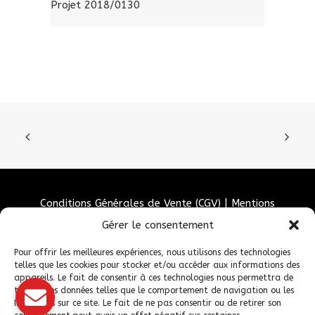
Projet 2018/0130
Conditions Générales de Vente (CGV)
|
Mentions
Légales
|
Politique de confidentialité
|
Politique de
Gérer le consentement
cookies
Pour offrir les meilleures expériences, nous utilisons des technologies
telles que les cookies pour stocker et/ou accéder aux informations des
appareils. Le fait de consentir à ces technologies nous permettra de
traiter des données telles que le comportement de navigation ou les
ID uniques sur ce site. Le fait de ne pas consentir ou de retirer son