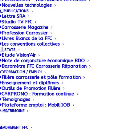
Nouvelles technologies
La FFC CONSTRUCTEURS met à
PUBLICATIONS
disposition des ses adhérents une base
Lettre SRA
documentaire alimentée en permanence.
Studio TV FFC
Carrosserie Magazine
Profession Carrossier
Livres Blancs de la FFC
Les conventions collectives
STATS
Etude VIsion’Air
Note de conjoncture économique BDO
Baromètre FFC Carrosserie Réparation
FORMATION / EMPLOI
Filière carrosserie et pôle formation
Enseignement et diplômes
Outils de Promotion Filière
Accueil FFC Constructeurs
CARPROMO : Formation continue
Dernières publications FFC
Témoignages
Plateforme emploi : Mobili’JOB
Constructeurs
PATRIMOINE
Documentation
Indicateurs matières premières
ADHERENT FFC
CONSTRUCTEURS
Réglementation Technique