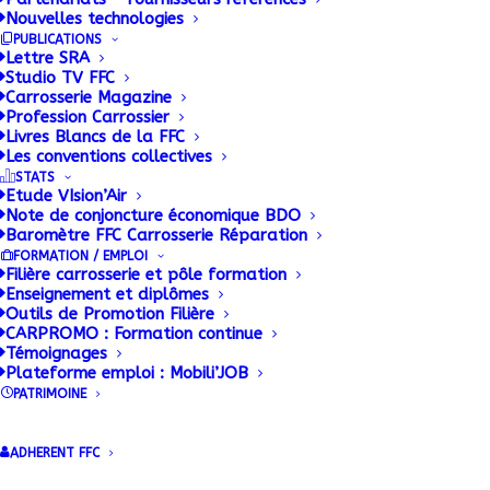
Nouvelles technologies
La FFC CONSTRUCTEURS met à
PUBLICATIONS
disposition des ses adhérents une base
Lettre SRA
documentaire alimentée en permanence.
Studio TV FFC
Carrosserie Magazine
Profession Carrossier
Livres Blancs de la FFC
Les conventions collectives
STATS
Etude VIsion’Air
Note de conjoncture économique BDO
Baromètre FFC Carrosserie Réparation
FORMATION / EMPLOI
Filière carrosserie et pôle formation
Enseignement et diplômes
Outils de Promotion Filière
Accueil FFC Constructeurs
CARPROMO : Formation continue
Dernières publications FFC
Témoignages
Plateforme emploi : Mobili’JOB
Constructeurs
PATRIMOINE
Documentation
Indicateurs matières premières
ADHERENT FFC
CONSTRUCTEURS
Réglementation Technique