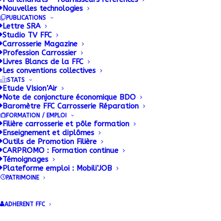
Nouvelles technologies
La FFC CONSTRUCTEURS met à
PUBLICATIONS
disposition des ses adhérents une base
Lettre SRA
documentaire alimentée en permanence.
Studio TV FFC
Carrosserie Magazine
Profession Carrossier
Livres Blancs de la FFC
Les conventions collectives
STATS
Etude VIsion’Air
Note de conjoncture économique BDO
Baromètre FFC Carrosserie Réparation
FORMATION / EMPLOI
Filière carrosserie et pôle formation
Enseignement et diplômes
Outils de Promotion Filière
Accueil FFC Constructeurs
CARPROMO : Formation continue
Dernières publications FFC
Témoignages
Plateforme emploi : Mobili’JOB
Constructeurs
PATRIMOINE
Documentation
Indicateurs matières premières
ADHERENT FFC
CONSTRUCTEURS
Réglementation Technique