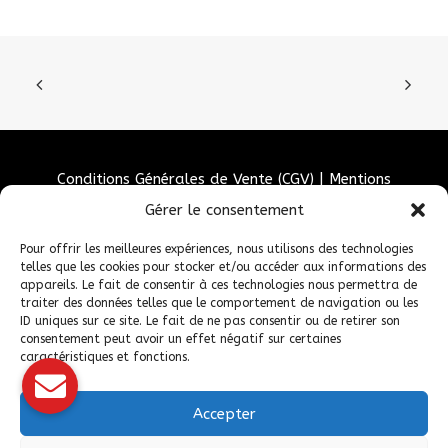
Conditions Générales de Vente (CGV)
|
Mentions
Légales
|
Politique de confidentialité
|
Politique de
Gérer le consentement
cookies
Pour offrir les meilleures expériences, nous utilisons des technologies
telles que les cookies pour stocker et/ou accéder aux informations des
appareils. Le fait de consentir à ces technologies nous permettra de
traiter des données telles que le comportement de navigation ou les
ID uniques sur ce site. Le fait de ne pas consentir ou de retirer son
consentement peut avoir un effet négatif sur certaines
caractéristiques et fonctions.
Accepter
© 2026 Fédération Française de Carrosserie Industrie et Services. |